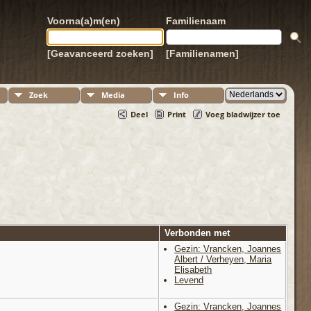
Voorna(a)m(en)
Familienaam
[Geavanceerd zoeken]
[Familienamen]
Zoek
Media
Info
Deel
Print
Voeg bladwijzer toe
Verbonden met
Gezin: Vrancken, Joannes
Albert / Verheyen, Maria
Elisabeth
Levend
Gezin: Vrancken, Joannes