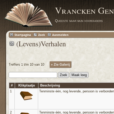
Vrancken Gen
Queeste naar mijn voorouders
Startpagina
Zoek
Aanmelden
(Levens)Verhalen
Treffers 1 t/m 10 van 10
» Zie Galerij
#
Klikplaatje
Beschrijving
1
Tenminste één, nog levende, persoon is verbonden
2
Tenminste één, nog levende, persoon is verbonden