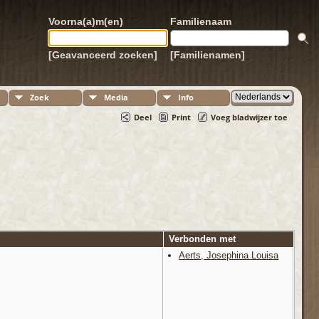
Voorna(a)m(en)
Familienaam
[Geavanceerd zoeken]
[Familienamen]
Zoek
Media
Info
Deel
Print
Voeg bladwijzer toe
Verbonden met
Aerts, Josephina Louisa