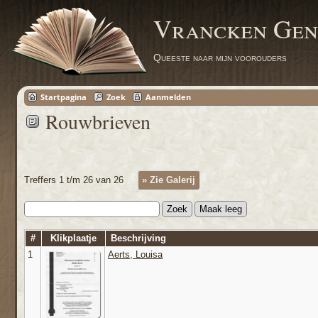
Vrancken Gen
Queeste naar mijn voorouders
Startpagina
Zoek
Aanmelden
Rouwbrieven
Treffers 1 t/m 26 van 26
» Zie Galerij
#
Klikplaatje
Beschrijving
1
Aerts, Louisa