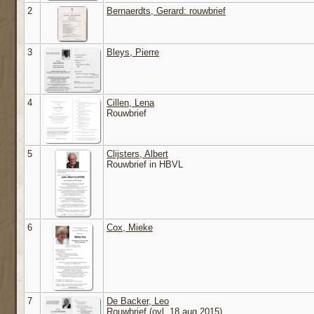
2
Bernaerdts, Gerard: rouwbrief
3
Bleys, Pierre
4
Cillen, Lena
Rouwbrief
5
Clijsters, Albert
Rouwbrief in HBVL
6
Cox, Mieke
7
De Backer, Leo
Rouwbrief (ovl. 18 aug 2015)