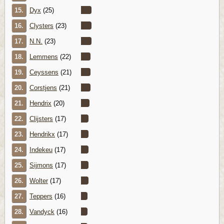
15.
Dyx
(25)
16.
Clysters
(23)
17.
N.N.
(23)
18.
Lemmens
(22)
19.
Ceyssens
(21)
20.
Corstjens
(21)
21.
Hendrix
(20)
22.
Clijsters
(17)
23.
Hendrikx
(17)
24.
Indekeu
(17)
25.
Sijmons
(17)
26.
Wolter
(17)
27.
Teppers
(16)
28.
Vandyck
(16)