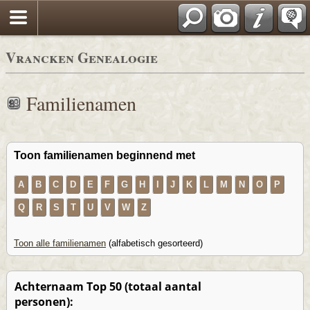
Vrancken Genealogie
Familienamen
Toon familienamen beginnend met
A
B
C
D
E
F
G
H
I
J
K
L
M
N
O
P
Q
R
S
T
U
V
W
Z
Toon alle familienamen
(alfabetisch gesorteerd)
Achternaam Top 50 (totaal aantal
personen):