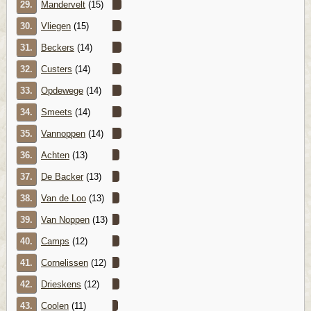
29.
Mandervelt
(15)
30.
Vliegen
(15)
31.
Beckers
(14)
32.
Custers
(14)
33.
Opdewege
(14)
34.
Smeets
(14)
35.
Vannoppen
(14)
36.
Achten
(13)
37.
De Backer
(13)
38.
Van de Loo
(13)
39.
Van Noppen
(13)
40.
Camps
(12)
41.
Cornelissen
(12)
42.
Drieskens
(12)
43.
Coolen
(11)