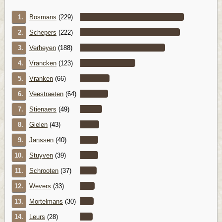
1.
Bosmans
(229)
2.
Schepers
(222)
3.
Verheyen
(188)
4.
Vrancken
(123)
5.
Vranken
(66)
6.
Veestraeten
(64)
7.
Stienaers
(49)
8.
Gielen
(43)
9.
Janssen
(40)
10.
Stuyven
(39)
11.
Schrooten
(37)
12.
Wevers
(33)
13.
Mortelmans
(30)
14.
Leurs
(28)