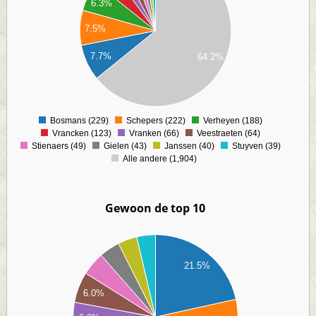
6.3%
00
00
7.5%
00
00
7.7%
64.2%
00
00
00
0
Bosmans (229)
Schepers (222)
Verheyen (188)
0
Vrancken (123)
Vranken (66)
Veestraeten (64)
Stienaers (49)
Gielen (43)
Janssen (40)
Stuyven (39)
Alle andere (1,904)
Gewoon de top 10
40
20
21.5%
00
80
6.0%
60