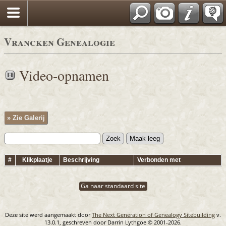
Vrancken Genealogie
Video-opnamen
» Zie Galerij
#
Klikplaatje
Beschrijving
Verbonden met
Ga naar standaard site
Deze site werd aangemaakt door
The Next Generation of Genealogy Sitebuilding
v.
13.0.1, geschreven door Darrin Lythgoe © 2001-2026.