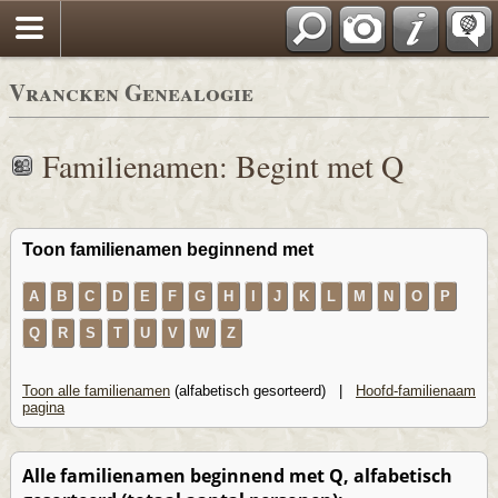
Vrancken Genealogie
Familienamen: Begint met Q
Toon familienamen beginnend met
A
B
C
D
E
F
G
H
I
J
K
L
M
N
O
P
Q
R
S
T
U
V
W
Z
Toon alle familienamen
(alfabetisch gesorteerd) |
Hoofd-familienaam
pagina
Alle familienamen beginnend met Q, alfabetisch