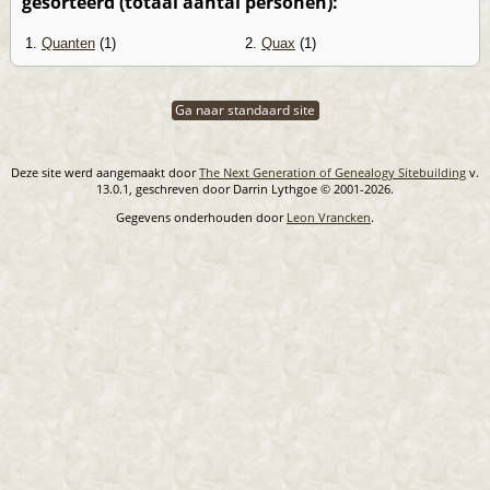
gesorteerd (totaal aantal personen):
1.
Quanten
(1)
2.
Quax
(1)
Ga naar standaard site
Deze site werd aangemaakt door
The Next Generation of Genealogy Sitebuilding
v.
13.0.1, geschreven door Darrin Lythgoe © 2001-2026.
Gegevens onderhouden door
Leon Vrancken
.