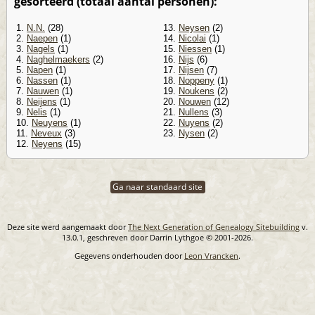
gesorteerd (totaal aantal personen):
1.
N.N.
(28)
13.
Neysen
(2)
2.
Naepen
(1)
14.
Nicolai
(1)
3.
Nagels
(1)
15.
Niessen
(1)
4.
Naghelmaekers
(2)
16.
Nijs
(6)
5.
Napen
(1)
17.
Nijsen
(7)
6.
Nassen
(1)
18.
Noppeny
(1)
7.
Nauwen
(1)
19.
Noukens
(2)
8.
Neijens
(1)
20.
Nouwen
(12)
9.
Nelis
(1)
21.
Nullens
(3)
10.
Neuyens
(1)
22.
Nuyens
(2)
11.
Neveux
(3)
23.
Nysen
(2)
12.
Neyens
(15)
Ga naar standaard site
Deze site werd aangemaakt door
The Next Generation of Genealogy Sitebuilding
v.
13.0.1, geschreven door Darrin Lythgoe © 2001-2026.
Gegevens onderhouden door
Leon Vrancken
.