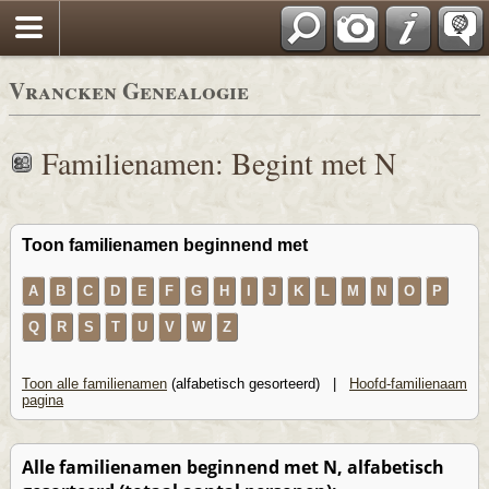
Vrancken Genealogie
Familienamen: Begint met N
Toon familienamen beginnend met
A
B
C
D
E
F
G
H
I
J
K
L
M
N
O
P
Q
R
S
T
U
V
W
Z
Toon alle familienamen
(alfabetisch gesorteerd) |
Hoofd-familienaam
pagina
Alle familienamen beginnend met N, alfabetisch