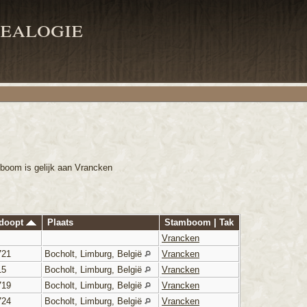
ealogie
mboom is gelijk aan Vrancken
edoopt
Plaats
Stamboom | Tak
Vrancken
721
Bocholt, Limburg, België
Vrancken
15
Bocholt, Limburg, België
Vrancken
719
Bocholt, Limburg, België
Vrancken
724
Bocholt, Limburg, België
Vrancken