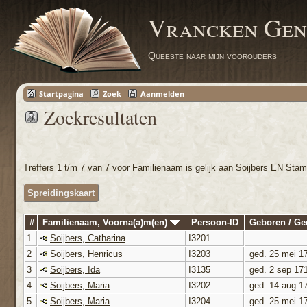
Vrancken Gen
Queeste naar mijn voorouders
Startpagina
Zoek
Aanmelden
Zoekresultaten
Treffers 1 t/m 7 van 7 voor Familienaam is gelijk aan Soijbers EN Sta
Spreidingskaart
#
Familienaam, Voorna(a)m(en)
Persoon-ID
Geboren / G
1
Soijbers, Catharina
I3201
2
Soijbers, Henricus
I3203
ged. 25 mei 1
3
Soijbers, Ida
I3135
ged. 2 sep 17
4
Soijbers, Maria
I3202
ged. 14 aug 1
5
Soijbers, Maria
I3204
ged. 25 mei 1