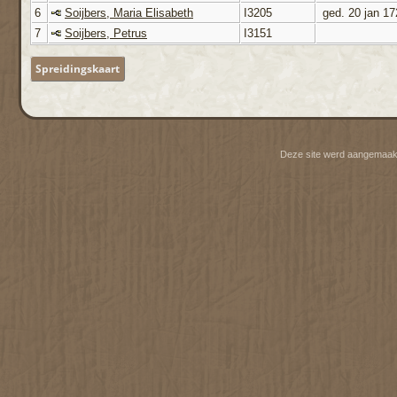
6
Soijbers, Maria Elisabeth
I3205
ged. 20 jan 17
7
Soijbers, Petrus
I3151
Spreidingskaart
Deze site werd aangemaak