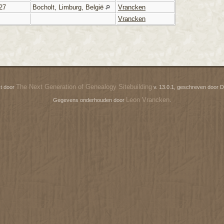
27
Bocholt, Limburg, België
Vrancken
Vrancken
The Next Generation of Genealogy Sitebuilding
t door
v. 13.0.1, geschreven door D
Leon Vrancken
Gegevens onderhouden door
.