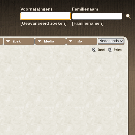
Voorna(a)m(en)
Familienaam
[Geavanceerd zoeken]
[Familienamen]
Zoek
Media
Info
Deel
Print