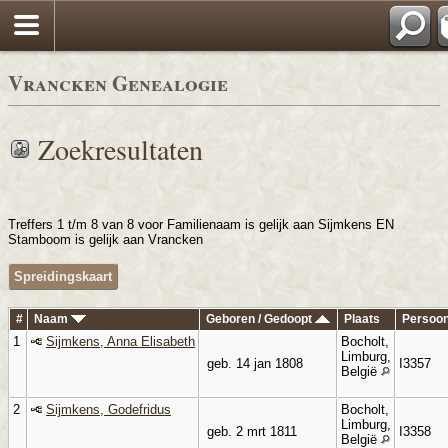
Vrancken Genealogie
Zoekresultaten
Treffers 1 t/m 8 van 8 voor Familienaam is gelijk aan Sijmkens EN
Stamboom is gelijk aan Vrancken
Spreidingskaart
#
Naam
Geboren / Gedoopt
Plaats
Persoon
1
Sijmkens, Anna Elisabeth
Bocholt,
Limburg,
geb. 14 jan 1808
I3357
België
2
Sijmkens, Godefridus
Bocholt,
Limburg,
geb. 2 mrt 1811
I3358
België