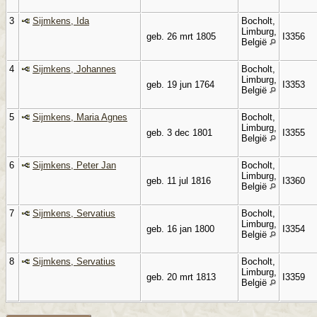
3
Sijmkens, Ida
Bocholt,
Limburg,
geb. 26 mrt 1805
I3356
België
4
Sijmkens, Johannes
Bocholt,
Limburg,
geb. 19 jun 1764
I3353
België
5
Sijmkens, Maria Agnes
Bocholt,
Limburg,
geb. 3 dec 1801
I3355
België
6
Sijmkens, Peter Jan
Bocholt,
Limburg,
geb. 11 jul 1816
I3360
België
7
Sijmkens, Servatius
Bocholt,
Limburg,
geb. 16 jan 1800
I3354
België
8
Sijmkens, Servatius
Bocholt,
Limburg,
geb. 20 mrt 1813
I3359
België