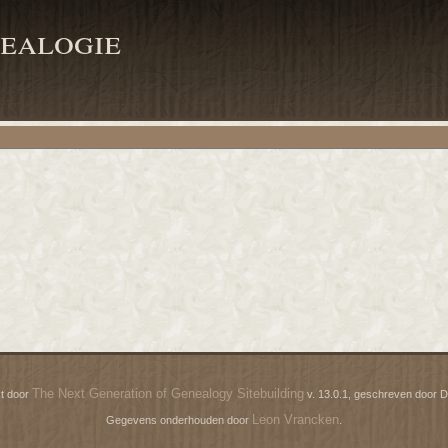
ealogie
The Next Generation of Genealogy Sitebuilding
t door
v. 13.0.1, geschreven door D
Leon Vrancken
Gegevens onderhouden door
.