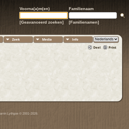
Voorna(a)m(en)
Familienaam
[Geavanceerd zoeken]
[Familienamen]
Zoek
Media
Info
Deel
Print
arrin Lythgoe © 2001-2026.