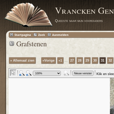
Vrancken Gen
Queeste naar mijn voorouders
Startpagina
Zoek
Aanmelden
Grafstenen
» Allemaal zien
«Vorige
«1
...
27
28
29
30
31
32