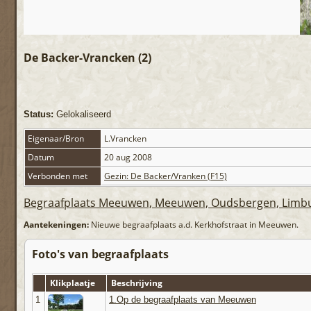
De Backer-Vrancken (2)
Status:
Gelokaliseerd
Eigenaar/Bron
L.Vrancken
Datum
20 aug 2008
Verbonden met
Gezin: De Backer/Vranken (F15)
Begraafplaats Meeuwen, Meeuwen, Oudsbergen, Limbur
Aantekeningen:
Nieuwe begraafplaats a.d. Kerkhofstraat in Meeuwen.
Foto's van begraafplaats
Klikplaatje
Beschrijving
1
1.Op de begraafplaats van Meeuwen