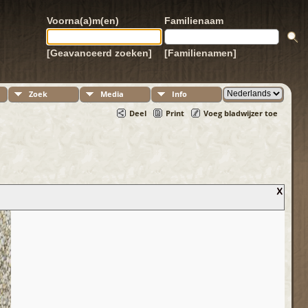
Voorna(a)m(en)
Familienaam
[Geavanceerd zoeken]
[Familienamen]
Zoek
Media
Info
Deel
Print
Voeg bladwijzer toe