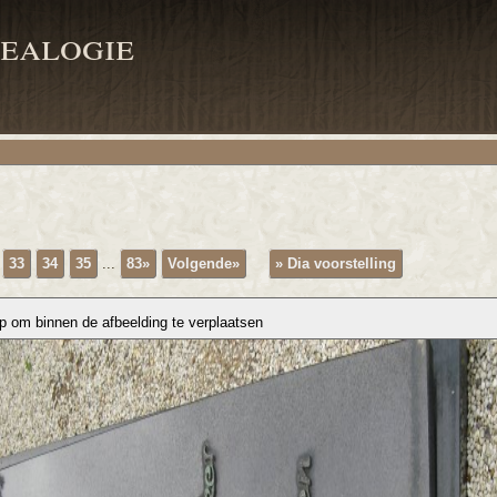
ealogie
33
34
35
...
83»
Volgende»
» Dia voorstelling