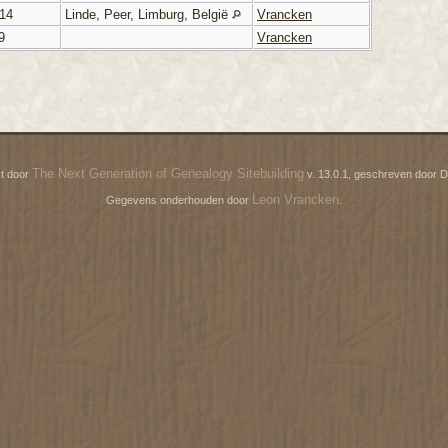
914
Linde, Peer, Limburg, België
Vrancken
9
Vrancken
The Next Generation of Genealogy Sitebuilding
t door
v. 13.0.1, geschreven door D
Leon Vrancken
Gegevens onderhouden door
.