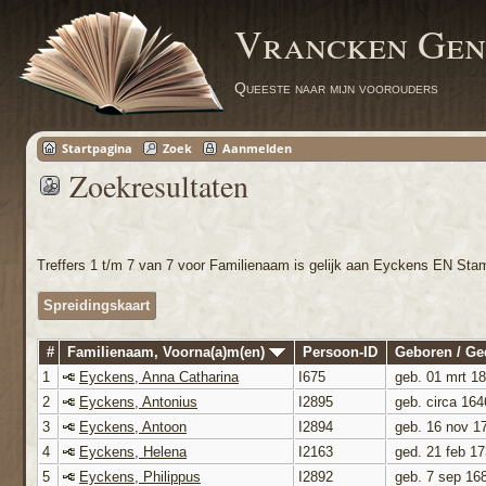
Vrancken Gen
Queeste naar mijn voorouders
Startpagina
Zoek
Aanmelden
Zoekresultaten
Treffers 1 t/m 7 van 7 voor Familienaam is gelijk aan Eyckens EN Sta
Spreidingskaart
#
Familienaam, Voorna(a)m(en)
Persoon-ID
Geboren / G
1
Eyckens, Anna Catharina
I675
geb. 01 mrt 1
2
Eyckens, Antonius
I2895
geb. circa 164
3
Eyckens, Antoon
I2894
geb. 16 nov 1
4
Eyckens, Helena
I2163
ged. 21 feb 1
5
Eyckens, Philippus
I2892
geb. 7 sep 16