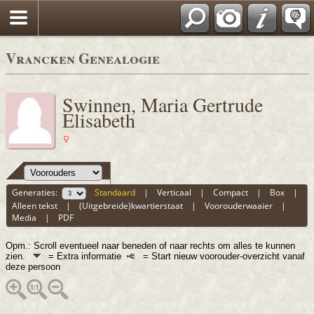
Vrancken Genealogie
Swinnen, Maria Gertrude
Elisabeth
Generaties:
Standaard
|
Verticaal
|
Compact
|
Box
|
Alleen tekst
|
(Uitgebreide)kwartierstaat
|
Voorouderwaaier
|
Media
|
PDF
Opm.: Scroll eventueel naar beneden of naar rechts om alles te kunnen
zien.
= Extra informatie
= Start nieuw voorouder-overzicht vanaf
deze persoon