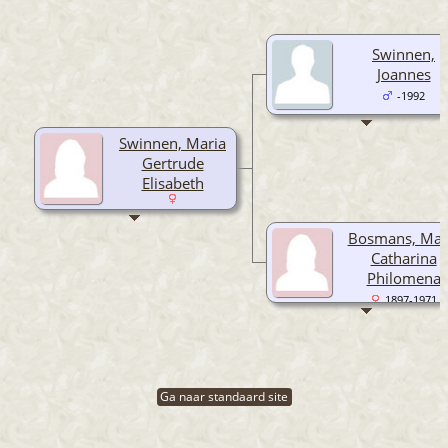
Swinnen,
Joannes
-1992
Swinnen, Maria
Gertrude
Elisabeth
Bosmans, Mar
Catharina
Philomena
1897-1971
Ga naar standaard site