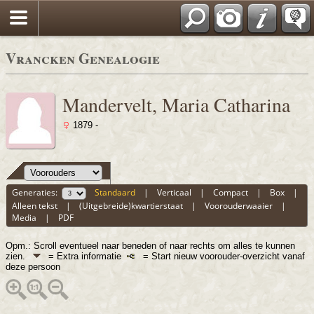
Vrancken Genealogie
Mandervelt, Maria Catharina
1879 -
Generaties:
Standaard
|
Verticaal
|
Compact
|
Box
|
Alleen tekst
|
(Uitgebreide)kwartierstaat
|
Voorouderwaaier
|
Media
|
PDF
Opm.: Scroll eventueel naar beneden of naar rechts om alles te kunnen
zien.
= Extra informatie
= Start nieuw voorouder-overzicht vanaf
deze persoon