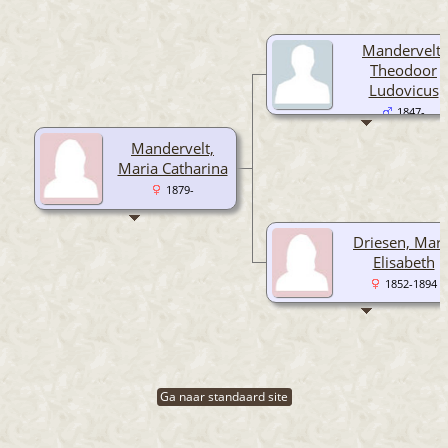
Mandervelt,
Theodoor
Ludovicus
1847-
Mandervelt,
Maria Catharina
1879-
Driesen, Mari
Elisabeth
1852-1894
Ga naar standaard site