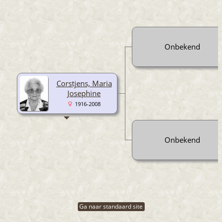
Onbekend
Corstjens, Maria
Josephine
1916-2008
Onbekend
Ga naar standaard site