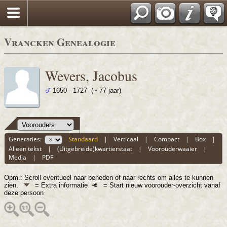
Vrancken Genealogie
Wevers, Jacobus
1650 - 1727 (~ 77 jaar)
Generaties:
Standaard
|
Verticaal
|
Compact
|
Box
|
Alleen tekst
|
(Uitgebreide)kwartierstaat
|
Voorouderwaaier
|
Media
|
PDF
Opm.: Scroll eventueel naar beneden of naar rechts om alles te kunnen
zien.
= Extra informatie
= Start nieuw voorouder-overzicht vanaf
deze persoon