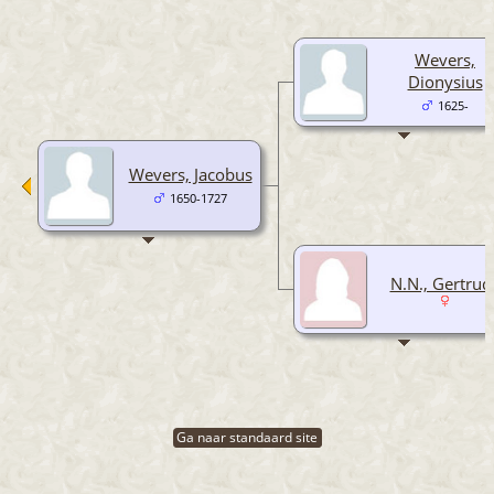
Wevers,
Dionysius
1625-
Wevers, Jacobus
1650-1727
N.N., Gertrud
Ga naar standaard site