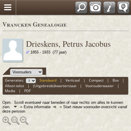
Vrancken Genealogie
Drieskens, Petrus Jacobus
1855 - 1933 (77 jaar)
Generaties:
Standaard
|
Verticaal
|
Compact
|
Box
|
Alleen tekst
|
(Uitgebreide)kwartierstaat
|
Voorouderwaaier
|
Media
|
PDF
Opm.: Scroll eventueel naar beneden of naar rechts om alles te kunnen
zien.
= Extra informatie
= Start nieuw voorouder-overzicht vanaf
deze persoon