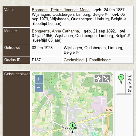
Vader
Bosmans, Petrus Joannes Maria
,
geb.
24 feb 1887,
Wijshagen, Oudsbergen, Limburg, België
,
ovl.
06
sep 1973, Wijshagen, Oudsbergen, Limburg, België
(Leeftijd 86 jaar)
Moeder
Bongaerts, Anna Catharina
,
geb.
21 sep 1892,
ovl.
07 jan 1956, Wijshagen, Oudsbergen, Limburg, België
(Leeftijd 63 jaar)
Getrouwd
03 feb 1923
Wijshagen, Oudsbergen, Limburg,
België
Gezins-ID
F187
Gezinsblad
|
Familiekaart
Gebeurteniskaart
Gebo
+
Meeu
Ouds
−
Limbu
Belgi