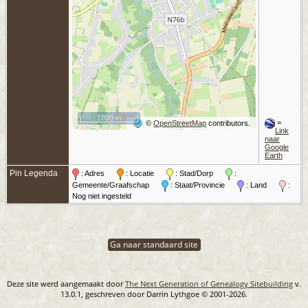
1000 m
=
©
OpenStreetMap
contributors.
Link
naar
Google
Earth
Pin Legenda
: Adres
: Locatie
: Stad/Dorp
:
Gemeente/Graafschap
: Staat/Provincie
: Land
:
Nog niet ingesteld
Ga naar standaard site
Deze site werd aangemaakt door
The Next Generation of Genealogy Sitebuilding
v.
13.0.1, geschreven door Darrin Lythgoe © 2001-2026.