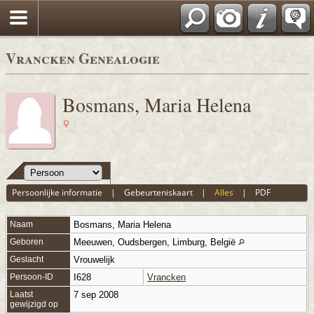
Vrancken Genealogie
Bosmans, Maria Helena
Persoonlijke informatie
|
Gebeurteniskaart
|
Alles
|
PDF
Naam
Bosmans
,
Maria Helena
Geboren
Meeuwen, Oudsbergen, Limburg, België
Geslacht
Vrouwelijk
Persoon-ID
I628
Vrancken
Laatst
7 sep 2008
gewijzigd op