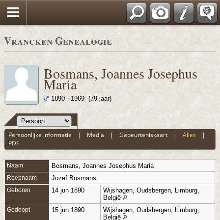
Vrancken Genealogie
Bosmans, Joannes Josephus
Maria
1890 - 1969 (79 jaar)
Persoonlijke informatie
|
Media
|
Gebeurteniskaart
|
Alles
|
PDF
Naam
Bosmans
,
Joannes Josephus Maria
Roepnaam
Jozef Bosmans
Geboren
14 jun 1890
Wijshagen, Oudsbergen, Limburg,
België
Gedoopt
15 jun 1890
Wijshagen, Oudsbergen, Limburg,
België