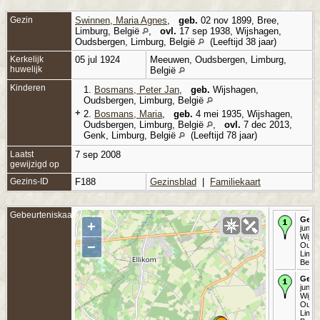
Gezin
Swinnen, Maria Agnes
,
geb.
02 nov 1899, Bree,
Limburg, België
,
ovl.
17 sep 1938, Wijshagen,
Oudsbergen, Limburg, België
(Leeftijd 38 jaar)
Kerkelijk
05 jul 1924
Meeuwen, Oudsbergen, Limburg,
huwelijk
België
Kinderen
1.
Bosmans, Peter Jan
,
geb.
Wijshagen,
Oudsbergen, Limburg, België
+
2.
Bosmans, Maria
,
geb.
4 mei 1935, Wijshagen,
Oudsbergen, Limburg, België
,
ovl.
7 dec 2013,
Genk, Limburg, België
(Leeftijd 78 jaar)
Laatst
7 sep 2008
gewijzigd op
Gezins-ID
F188
Gezinsblad
|
Familiekaart
Gebeurteniskaart
Gebo
+
jun 1
Wijsh
−
Ouds
Limbu
Belgi
Gedo
jun 1
Wijsh
Ouds
Limbu