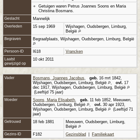
Getuigen waren Petrus Joannes Soons en Maria
Christina Bosmans.
Geslacht
Mannelijk
Overleden
15 sep 1969
Wijshagen, Oudsbergen, Limburg,
België
Begraven
Begraafplaats, Wijshagen, Oudsbergen, Limburg, België
Persoon-ID
I618
Vrancken
Laatst
10 okt 2011
gewijzigd op
Vader
Bosmans, Joannes Jacobus
,
geb.
16 mrt 1842,
Wijshagen, Oudsbergen, Limburg, België
,
ovl.
17
dec 1917, Wijshagen, Oudsbergen, Limburg, België
(Leeftijd 75 jaar)
Moeder
Soons, Maria Elisabeth
,
geb.
11 feb 1852, Meeuwen,
Oudsbergen, Limburg, België
,
ovl.
30 apr 1923,
Wijshagen, Oudsbergen, Limburg, België
(Leeftijd 71
jaar)
Getrouwd
18 feb 1881
Meeuwen, Oudsbergen, Limburg,
België
Gezins-ID
F182
Gezinsblad
|
Familiekaart