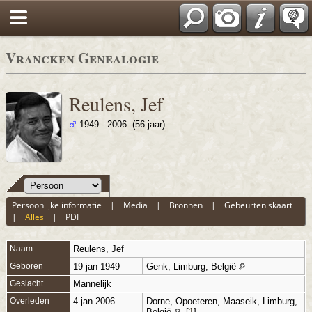
Vrancken Genealogie
Reulens, Jef
1949 - 2006 (56 jaar)
Persoonlijke informatie
|
Media
|
Bronnen
|
Gebeurteniskaart
|
Alles
|
PDF
Naam
Reulens
,
Jef
Geboren
19 jan 1949
Genk, Limburg, België
Geslacht
Mannelijk
Overleden
4 jan 2006
Dorne, Opoeteren, Maaseik, Limburg,
België
[
1
]