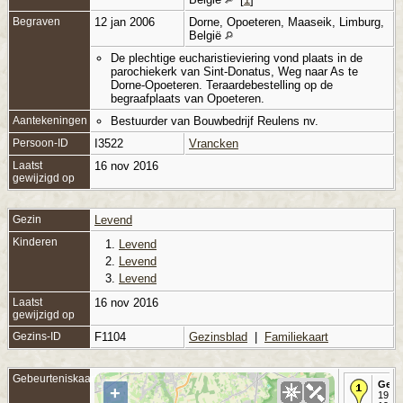
Begraven
12 jan 2006
Dorne, Opoeteren, Maaseik, Limburg,
België
De plechtige eucharistieviering vond plaats in de
parochiekerk van Sint-Donatus, Weg naar As te
Dorne-Opoeteren. Teraardebestelling op de
begraafplaats van Opoeteren.
Aantekeningen
Bestuurder van Bouwbedrijf Reulens nv.
Persoon-ID
I3522
Vrancken
Laatst
16 nov 2016
gewijzigd op
Gezin
Levend
Kinderen
1.
Levend
2.
Levend
3.
Levend
Laatst
16 nov 2016
gewijzigd op
Gezins-ID
F1104
Gezinsblad
|
Familiekaart
Gebeurteniskaart
Gebo
+
19 ja