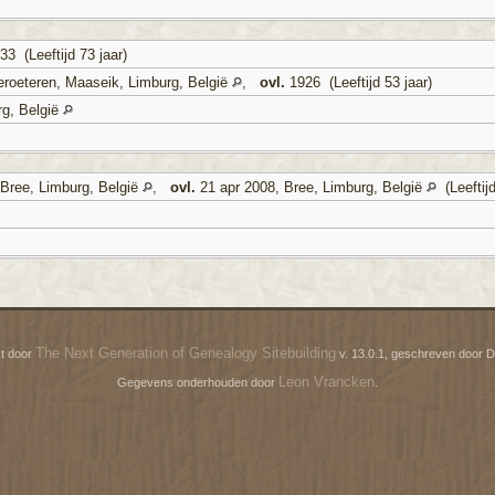
3 (Leeftijd 73 jaar)
roeteren, Maaseik, Limburg, België
,
ovl.
1926 (Leeftijd 53 jaar)
rg, België
Bree, Limburg, België
,
ovl.
21 apr 2008, Bree, Limburg, België
(Leeftijd
The Next Generation of Genealogy Sitebuilding
t door
v. 13.0.1, geschreven door D
Leon Vrancken
Gegevens onderhouden door
.