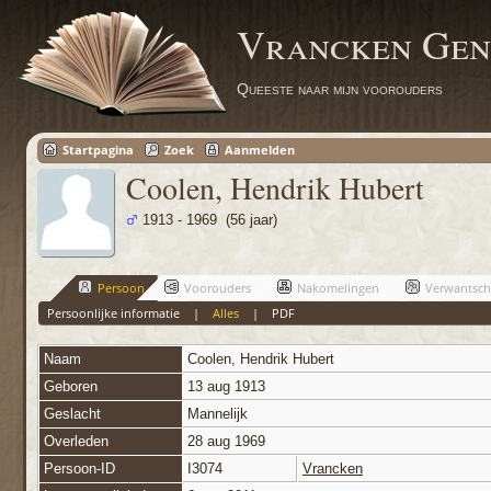
Vrancken Gen
Queeste naar mijn voorouders
Startpagina
Zoek
Aanmelden
Coolen, Hendrik Hubert
1913 - 1969 (56 jaar)
Persoon
Voorouders
Nakomelingen
Verwantsc
Persoonlijke informatie
|
Alles
|
PDF
Naam
Coolen
,
Hendrik Hubert
Geboren
13 aug 1913
Geslacht
Mannelijk
Overleden
28 aug 1969
Persoon-ID
I3074
Vrancken