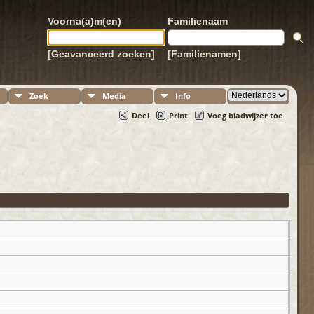
Voorna(a)m(en)
Familienaam
[Geavanceerd zoeken]
[Familienamen]
Zoek
Media
Info
Deel
Print
Voeg bladwijzer toe