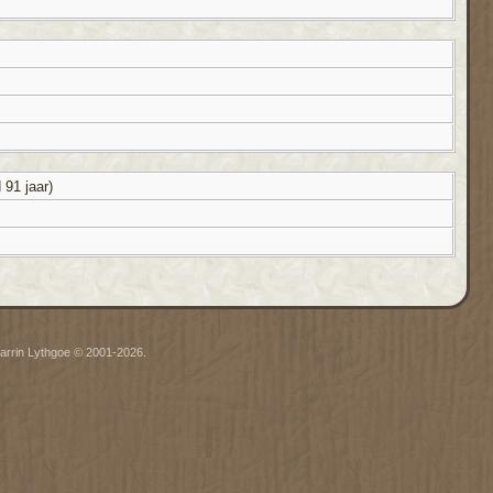
 91 jaar)
arrin Lythgoe © 2001-2026.