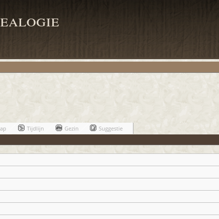
ealogie
hap
Tijdlijn
Gezin
Suggestie