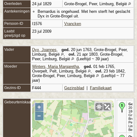
Overleden
24 jul 1829
Grote-Brogel, Peer, Limburg, België
Aantekeningen
Bernardus is ongehuwd. Met hem sterft het geslacht
Dyx in Grote-Brogel uit.
Persoon-ID
I1576
Vrancken
Laatst
23 jul 2009
gewijzigd op
Vader
Dyx, Joannes
,
ged.
20 jun 1763, Grote-Brogel, Peer,
Limburg, België
,
ovl.
21 apr 1803, Grote-Brogel,
Peer, Limburg, België
(Leeftijd ~ 39 jaar)
Moeder
Winters, Maria Margaretha
,
ged.
01 feb 1765,
Overpelt, Pelt, Limburg, België
,
ovl.
23 feb 1842,
Grote-Brogel, Peer, Limburg, België
(Leeftijd ~ 77
jaar)
Gezins-ID
F444
Gezinsblad
|
Familiekaart
Gebeurteniskaart
Gedo
+
20 au
1800 
−
Grote
Broge
Peer,
Limbu
Belgi
Over