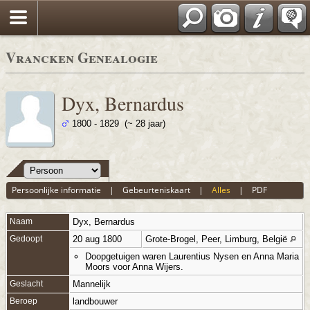
Vrancken Genealogie
Dyx, Bernardus
1800 - 1829 (~ 28 jaar)
Persoonlijke informatie
|
Gebeurteniskaart
|
Alles
|
PDF
Naam
Dyx
,
Bernardus
Gedoopt
20 aug 1800
Grote-Brogel, Peer, Limburg, België
Doopgetuigen waren Laurentius Nysen en Anna Maria
Moors voor Anna Wijers.
Geslacht
Mannelijk
Beroep
landbouwer