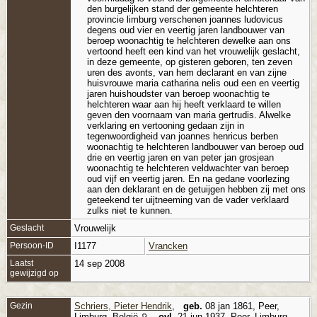
den burgelijken stand der gemeente helchteren
provincie limburg verschenen joannes ludovicus
degens oud vier en veertig jaren landbouwer van
beroep woonachtig te helchteren dewelke aan ons
vertoond heeft een kind van het vrouwelijk geslacht,
in deze gemeente, op gisteren geboren, ten zeven
uren des avonts, van hem declarant en van zijne
huisvrouwe maria catharina nelis oud een en veertig
jaren huishoudster van beroep woonachtig te
helchteren waar aan hij heeft verklaard te willen
geven den voornaam van maria gertrudis. Alwelke
verklaring en vertooning gedaan zijn in
tegenwoordigheid van joannes henricus berben
woonachtig te helchteren landbouwer van beroep oud
drie en veertig jaren en van peter jan grosjean
woonachtig te helchteren veldwachter van beroep
oud vijf en veertig jaren. En na gedane voorlezing
aan den deklarant en de getuijgen hebben zij met ons
geteekend ter uijtneeming van de vader verklaard
zulks niet te kunnen.
Geslacht
Vrouwelijk
Persoon-ID
I1177
Vrancken
Laatst
14 sep 2008
gewijzigd op
Gezin
Schriers, Pieter Hendrik
,
geb.
08 jan 1861, Peer,
Limburg, België
,
ovl.
21 jun 1937, Peer, Limburg,