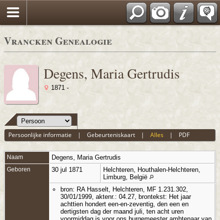
Vrancken Genealogie
Degens, Maria Gertrudis
1871 -
Persoonlijke informatie
|
Gebeurteniskaart
|
Alles
|
PDF
Naam
Degens
,
Maria Gertrudis
Geboren
30 jul 1871
Helchteren, Houthalen-Helchteren,
Limburg, België
bron: RA Hasselt, Helchteren, MF 1.231.302,
30/01/1999, aktenr.: 04.27, brontekst: Het jaar
achttien hondert een-en-zeventig, den een en
dertigsten dag der maand juli, ten acht uren
voormiddag is voor ons burgemeester ambtenaar van