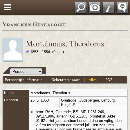
Vrancken Genealogie
Mortelmans, Theodorus
1853 - 1854 (0 jaar)
Persoonlijke informatie
|
Gebeurteniskaart
|
Alles
|
PDF
Naam
Mortelmans
,
Theodorus
Geboren
25 jul 1853
Gruitrode, Oudsbergen, Limburg,
België
bron: RAH, Gruitrode, BS, MF 1.231.246,
09/11/1996, aktenr.: GBS.2265, brontekst: Akte
01.92 : Het jaer achttien honderd drie-en-vijftig, den
vijf en twintigsten der maend julij, ten zes uren
smorgens is voor ons burgemeester ambtenaer van