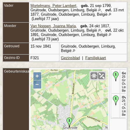
Vader
Mortelmans, Peter Lambert
,
geb.
21 sep 1799,
Gruitrode, Oudsbergen, Limburg, België
,
ovl.
13 mrt
1877, Gruitrode, Oudsbergen, Limburg, België
(Leeftijd 77 jaar)
Moeder
Van Noppen, Joanna Maria
,
geb.
24 okt 1817,
Gruitrode, Oudsbergen, Limburg, België
,
ovl.
22 okt
1891, Gruitrode, Oudsbergen, Limburg, België
(Leeftijd 73 jaar)
Getrouwd
15 nov 1841
Gruitrode, Oudsbergen, Limburg,
België
Gezins-ID
F321
Gezinsblad
|
Familiekaart
Gebeurteniskaart
Gebo
+
25 jul
Gruit
−
Ouds
Limbu
Belgi
Over
25 ap
- Grui
Ouds
Limbu
Belgi