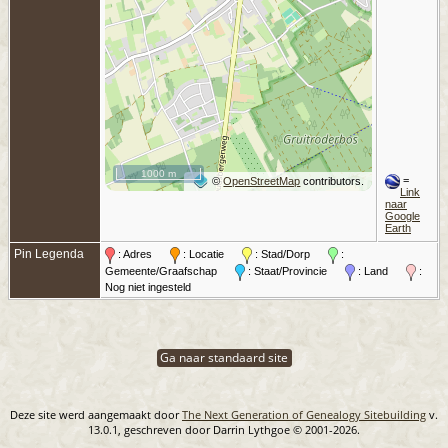
1000 m
=
©
OpenStreetMap
contributors.
Link
naar
Google
Earth
Pin Legenda
: Adres
: Locatie
: Stad/Dorp
:
Gemeente/Graafschap
: Staat/Provincie
: Land
:
Nog niet ingesteld
Ga naar standaard site
Deze site werd aangemaakt door
The Next Generation of Genealogy Sitebuilding
v.
13.0.1, geschreven door Darrin Lythgoe © 2001-2026.