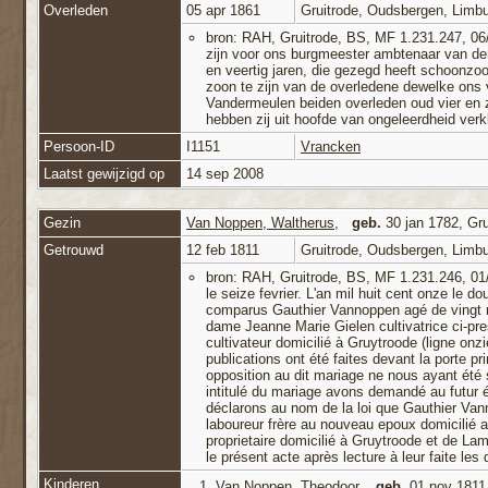
Overleden
05 apr 1861
Gruitrode, Oudsbergen, Limbu
bron: RAH, Gruitrode, BS, MF 1.231.247, 06/
zijn voor ons burgmeester ambtenaar van de
en veertig jaren, die gezegd heeft schoonzo
zoon te zijn van de overledene dewelke ons 
Vandermeulen beiden overleden oud vier en 
hebben zij uit hoofde van ongeleerdheid verk
Persoon-ID
I1151
Vrancken
Laatst gewijzigd op
14 sep 2008
Gezin
Van Noppen, Waltherus
,
geb.
30 jan 1782, Gru
Getrouwd
12 feb 1811
Gruitrode, Oudsbergen, Limbu
bron: RAH, Gruitrode, BS, MF 1.231.246, 01/
le seize fevrier. L'an mil huit cent onze le 
comparus Gauthier Vannoppen agé de vingt ne
dame Jeanne Marie Gielen cultivatrice ci-pre
cultivateur domicilié à Gruytroode (ligne on
publications ont été faites devant la porte pr
opposition au dit mariage ne nous ayant été s
intitulé du mariage avons demandé au futur 
déclarons au nom de la loi que Gauthier Va
laboureur frère au nouveau epoux domicilié a
proprietaire domicilié à Gruytroode et de La
le présent acte après lecture à leur faite le
Kinderen
1.
Van Noppen, Theodoor
,
geb.
01 nov 1811,