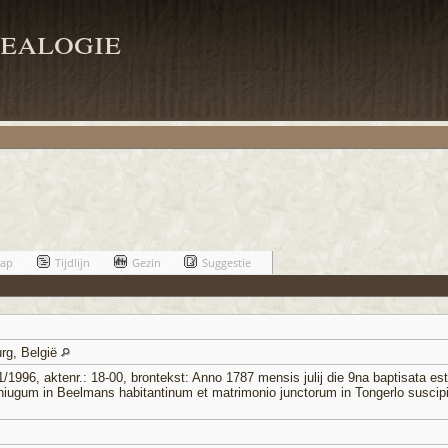
ealogie
hap
Tijdlijn
Gezin
Suggestie
rg, België
1996, aktenr.: 18-00, brontekst: Anno 1787 mensis julij die 9na baptisata est 
oniugum in Beelmans habitantinum et matrimonio junctorum in Tongerlo suscip