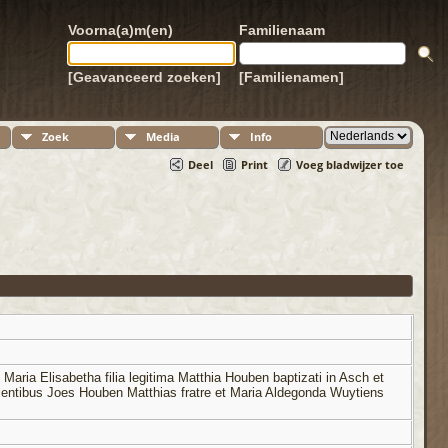
Voorna(a)m(en)
Familienaam
[Geavanceerd zoeken]
[Familienamen]
Zoek
Media
Info
Deel
Print
Voeg bladwijzer toe
Maria Elisabetha filia legitima Matthia Houben baptizati in Asch et
ientibus Joes Houben Matthias fratre et Maria Aldegonda Wuytiens