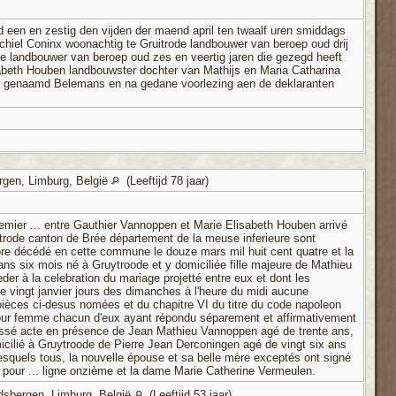
d een en zestig den vijden der maend april ten twaalf uren smiddags
hiel Coninx woonachtig te Gruitrode landbouwer van beroep oud drij
de landbouwer van beroep oud zes en veertig jaren die gezegd heeft
sabeth Houben landbouwster dochter van Mathijs en Maria Catharina
is genaamd Belemans en na gedane voorlezing aen de deklaranten
rgen, Limburg, België
(Leeftijd 78 jaar)
mier ... entre Gauthier Vannoppen et Marie Elisabeth Houben arrivé
ruytrode canton de Brée département de la meuse inferieure sont
re décédé en cette commune le douze mars mil huit cent quatre et la
ans six mois né à Gruytroode et y domiciliée fille majeure de Mathieu
er à la celebration du mariage projetté entre eux et dont les
e le vingt janvier jours des dimanches à l'heure du midi aucune
s pièces ci-desus nomées et du chapitre VI du titre du code napoleon
 pour femme chacun d'eux ayant répondu séparement et affirmativement
ressé acte en présence de Jean Mathieu Vannoppen agé de trente ans,
icilié à Gruytroode de Pierre Jean Derconingen agé de vingt six ans
lesquels tous, la nouvelle épouse et sa belle mère exceptés ont signé
re pour ... ligne onzième et la dame Marie Catherine Vermeulen.
dsbergen, Limburg, België
(Leeftijd 53 jaar)