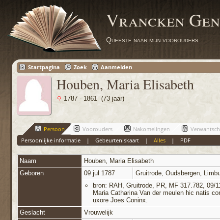
Vrancken Gen
Queeste naar mijn voorouders
Startpagina
Zoek
Aanmelden
Houben, Maria Elisabeth
1787 - 1861 (73 jaar)
Persoon
Voorouders
Nakomelingen
Verwantsc
Persoonlijke informatie
|
Gebeurteniskaart
|
Alles
|
PDF
Naam
Houben
,
Maria Elisabeth
Geboren
09 jul 1787
Gruitrode, Oudsbergen, Limbu
bron: RAH, Gruitrode, PR, MF 317.782, 09/11/
Maria Catharina Van der meulen hic natis c
uxore Joes Coninx.
Geslacht
Vrouwelijk