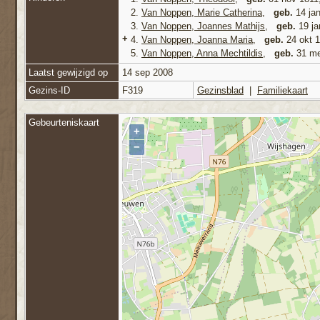
2.
Van Noppen, Marie Catherina
,
geb.
14 jan
3.
Van Noppen, Joannes Mathijs
,
geb.
19 ja
+
4.
Van Noppen, Joanna Maria
,
geb.
24 okt 1
5.
Van Noppen, Anna Mechtildis
,
geb.
31 me
Laatst gewijzigd op
14 sep 2008
Gezins-ID
F319
Gezinsblad
|
Familiekaart
Gebeurteniskaart
+
−