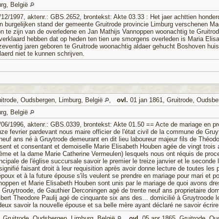
rg, België
12/1997, aktenr.: GBS.2652, brontekst: Akte 03.33 : Het jaer achttien honder
n burgelijken stand der gemeente Gruitrode provincie Limburg verschenen Mac
on te zijn van de overledene en Jan Mathijs Vannoppen woonachtig te Gruitro
verklaard hebben dat op heden ten tien ure smorgens overleden is Maria Eli
zeventig jaren geboren te Gruitrode woonachtig aldaer gehucht Boshoven hu
laerd niet te kunnen schrijven.
itrode, Oudsbergen, Limburg, België
,
ovl.
01 jan 1861, Gruitrode, Oudsbe
rg, België
06/1996, aktenr.: GBS.0339, brontekst: Akte 01.50 == Acte de mariage en pre
douze fevrier pardevant nous maire officier de l'état civil de la commune de G
uf ans né à Gruytrode demeurant en dit lieu laboureur majeur fils de Théodo
sent et consentant et demoiselle Marie Elisabeth Houben agée de vingt trois 
zième et la dame Marie Catherine Vermeulen) lesquels nous ont réquis de proced
incipale de l'église succursale savoir le premier le treize janvier et le second
ignifié faisant droit à leur requisition après avoir donne lecture de toutes le
époux et à la future épouse s'ils veulent se prendre en mariage pour mari et
nnoppen et Marie Elisabeth Houben sont unis par le mariage de quoi avons d
 Gruytroode, de Gauthier Derconingen agé de trente neuf ans proprietaire dom
mbert Theodore Paulij agé de cinquante six ans des... domicilié à Gruytroode 
s deux savoir la nouvelle épouse et sa belle mère ayant déclaré ne savoir écri
 Gruitrode, Oudsbergen, Limburg, België
,
ovl.
05 apr 1865, Gruitrode, Ou