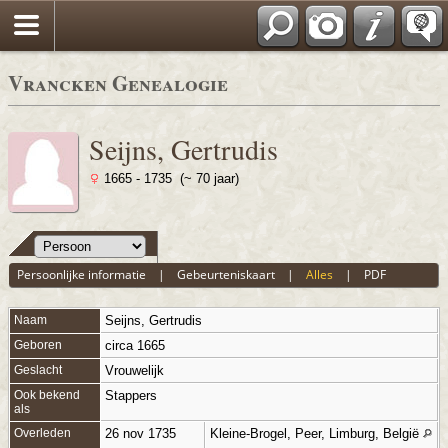
Vrancken Genealogie
Seijns, Gertrudis
1665 - 1735 (~ 70 jaar)
Persoonlijke informatie
|
Gebeurteniskaart
|
Alles
|
PDF
Naam
Seijns
,
Gertrudis
Geboren
circa 1665
Geslacht
Vrouwelijk
Ook bekend
Stappers
als
Overleden
26 nov 1735
Kleine-Brogel, Peer, Limburg, België