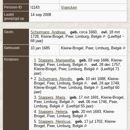
Persoon-ID
I1143
Vrancken
Laatst
14 sep 2008
gewijzigd op
Gezin
Schurmans, Andreas
,
geb.
circa 1660,
ovl.
18 mrt
1728, Kleine-Brogel, Peer, Limburg, België
(Leeftijd ~
68 jaar)
Getrouwd
10 jan 1685
Kleine-Brogel, Peer, Limburg, België
Kinderen
1.
Stappers, Margaretha
,
geb.
03 sep 1686, Kleine-
Brogel, Peer, Limburg, België
,
ovl.
28 dec 1757,
Kleine-Brogel, Peer, Limburg, België
(Leeftijd 71
jaar)
+
2.
Schurmans, Aleydis
,
geb.
10 okt 1688, Kleine-
Brogel, Peer, Limburg, België
,
ovl.
24 apr 1749,
Kleine-Brogel, Peer, Limburg, België
(Leeftijd 60
jaar)
3.
Stappers, Maria
,
geb.
17 mrt 1691, Kleine-Brogel,
Peer, Limburg, België
,
ovl.
06 mei 1746, Peer,
Limburg, België
(Leeftijd 55 jaar)
4.
Stappers, Helena
,
geb.
20 mrt 1693, Kleine-
Brogel, Peer, Limburg, België
5.
Stappers, Henricus
,
geb.
17 jul 1702, Kleine-
Brogel, Peer, Limburg, België