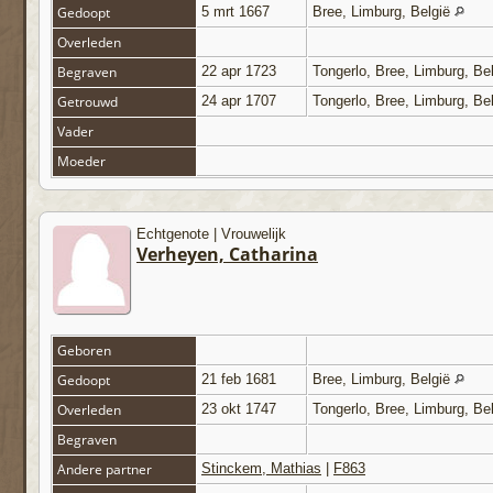
Gedoopt
5 mrt 1667
Bree, Limburg, België
Overleden
Begraven
22 apr 1723
Tongerlo, Bree, Limburg, Be
Getrouwd
24 apr 1707
Tongerlo, Bree, Limburg, Be
Vader
Moeder
Echtgenote | Vrouwelijk
Verheyen, Catharina
Geboren
Gedoopt
21 feb 1681
Bree, Limburg, België
Overleden
23 okt 1747
Tongerlo, Bree, Limburg, Be
Begraven
Andere partner
Stinckem, Mathias
|
F863