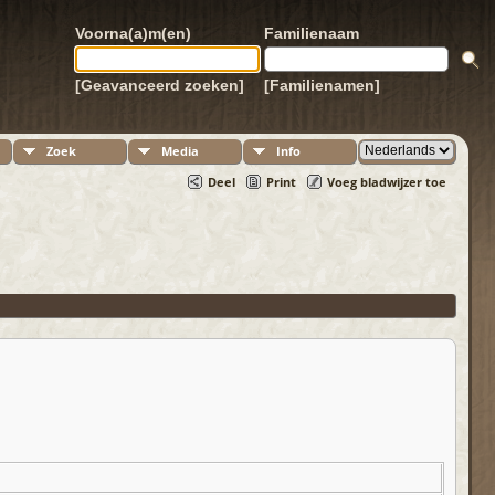
Voorna(a)m(en)
Familienaam
[Geavanceerd zoeken]
[Familienamen]
Zoek
Media
Info
Deel
Print
Voeg bladwijzer toe