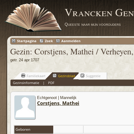
Vrancken Gen
Queeste naar mijn voorouders
Startpagina
Zoek
Aanmelden
Gezin: Corstjens, Mathei / Verheyen
getr. 24 apr 1707
Familiekaart
Gezinsblad
Suggestie
Gezinsinformatie
|
PDF
Echtgenoot | Mannelijk
Corstjens, Mathei
Geboren