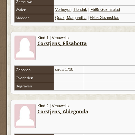
Getrouwd
Vader
Verheyen, Hendrik
|
F595 Gezinsblad
Moeder
Quax, Margaretha
|
F595 Gezinsblad
Kind 1 | Vrouwelijk
Corstjens, Elisabetta
Geboren
circa 1710
Overleden
Begraven
Kind 2 | Vrouwelijk
Corstjens, Aldegonda