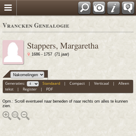
Vrancken Genealogie
Stappers, Margaretha
1686 - 1757 (71 jaar)
Generaties:
Standaard
|
Compact
|
Verticaal
|
Alleen
tekst
|
Register
|
PDF
Opm.: Scroll eventueel naar beneden of naar rechts om alles te kunnen
zien.