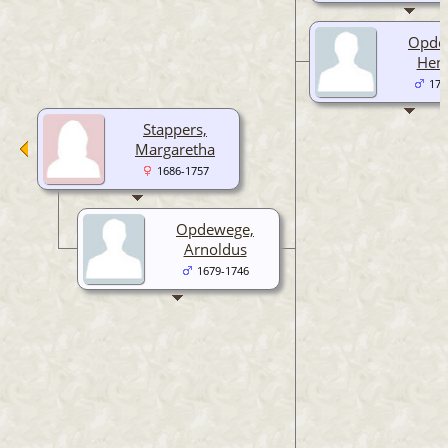
Opde
Henr
171
Stappers,
Margaretha
1686-1757
Opdewege,
Arnoldus
1679-1746