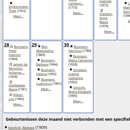
Joannes
Lambert...
L
(1872)
Drijkoningen,
(1773)
Mar
Theo
(1922)
Gert
Meer...
Vranken,
(184
Meer...
Anna
M
Maria
(1979)
Meer...
28
29
30
Bosmans,
Bier,
Bosmans,
Peter
Margaretha
Henricus
(1789)
Joannes
(1883)
Bosmans,
(1964)
Bosmans,
Maria Catharina
Jamart de
Barbara
(1844)
(1828)
Montfort,
Bosmans,
Schepers,
Johanna ...
Helena
(1855)
Joanna
(1828)
Catharina
Bosmans,
(1852)
Ludovicus
(1881)
Opdewege,
Schoofs,
Meer...
Maria
(1781)
Maria Elisabeth
Rijken,
(1895)
Leo
(1983)
Meer...
Meer...
Gebeurtenissen deze maand niet verbonden met een specifie
(1909)
Vandyck, Barbara