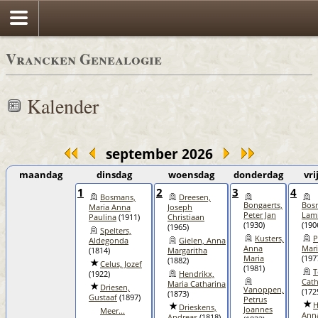
Vrancken Genealogie
Kalender
september 2026
maandag
dinsdag
woensdag
donderdag
vri
1
2
3
4
Bosmans,
Dreesen,
Bongaerts,
Bos
Maria Anna
Joseph
Peter Jan
Lam
Paulina
(1911)
Christiaan
(1930)
(190
(1965)
Spelters,
Kusters,
P
Aldegonda
Gielen, Anna
Anna
Mari
(1814)
Margaritha
Maria
(197
(1882)
Celus, Jozef
(1981)
T
(1922)
Hendrikx,
Cath
Maria Catharina
Driesen,
Vanoppen,
(172
(1873)
Gustaaf
(1897)
Petrus
H
Drieskens,
Joannes
Meer...
Ann
Andreas
(1818)