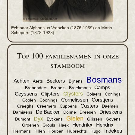
Echtpaar Alphonsius Vrancken (1876-1959) en Maria
Schepers (1878-1928)
Top 100 familienamen in onze
stamboom
Bosmans
Achten
Beckers
Aerts
Bijnens
Camps
Brabenders
Brebels
Broekmans
Clysters
Ceyssens
Clijsters
Colaers
Conings
Cornelissen
Corstjens
Coolen
Coonings
Custers
Craeghs
Creemers
Cuppens
Daemen
De Backer
Drieskens
Damiaens
Donné
Dreesen
Gielen
Dyx
Dumont
Eyckens
Gilissen
Goyens
Hendrikx
Hendrix
Groenen
Grouls
Haex
Indekeu
Hermans
Hillen
Houben
Hubrechts
Hugo