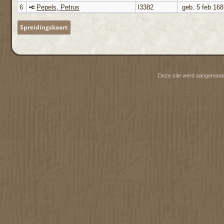
6
Pepels, Petrus
I3382
geb. 5 feb 168
Spreidingskaart
Deze site werd aangemaak