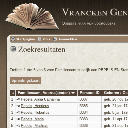
Vrancken Gen
Queeste naar mijn voorouders
Startpagina
Zoek
Aanmelden
Zoekresultaten
Treffers 1 t/m 6 van 6 voor Familienaam is gelijk aan PEPELS EN Sta
Spreidingskaart
#
Familienaam, Voorna(a)m(en)
Persoon-ID
Geboren / G
1
Pepels, Anna Catharina
I3387
geb. 28 nov 1
2
Pepels, Henricus
I3385
geb. 21 jan 17
3
Pepels, Hubertus
I3384
geb. 8 jan 172
4
Pepels, Maria
I3383
geb. 11 apr 17
5
Pepels, Mathias
I3386
geb. 21 sep 1