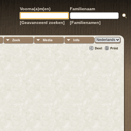
Voorna(a)m(en)
Familienaam
[Geavanceerd zoeken]
[Familienamen]
Zoek
Media
Info
Deel
Print