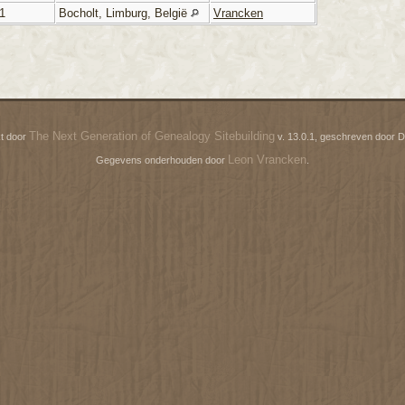
1
Bocholt, Limburg, België
Vrancken
The Next Generation of Genealogy Sitebuilding
t door
v. 13.0.1, geschreven door D
Leon Vrancken
Gegevens onderhouden door
.