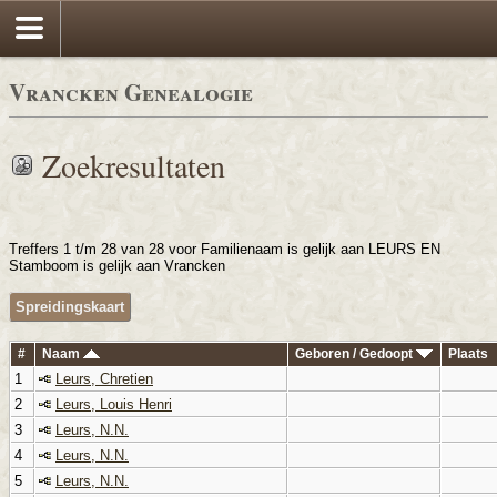
Vrancken Genealogie
Zoekresultaten
Treffers 1 t/m 28 van 28 voor Familienaam is gelijk aan LEURS EN
Stamboom is gelijk aan Vrancken
Spreidingskaart
#
Naam
Geboren / Gedoopt
Plaats
1
Leurs, Chretien
2
Leurs, Louis Henri
3
Leurs, N.N.
4
Leurs, N.N.
5
Leurs, N.N.