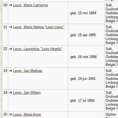
20
Leurs, Maria Catharina
Solt,
Gruitrod
geb. 15 mrt 1884
Oudsbe
Limburg
België
21
Leurs, Maria Helena "Leen Leurs"
Solt,
Gruitrod
geb. 16 apr 1885
Oudsbe
Limburg
België
22
Leurs, Laurentius "Lens Hagels"
Solt,
Gruitrod
geb. 16 mei 1886
Oudsbe
Limburg
België
23
Leurs, Jan Mathias
Solt,
Gruitrod
geb. 19 jun 1891
Oudsbe
Limburg
België
24
Leurs, Jan Willem
Solt,
Gruitrod
geb. 17 jul 1892
Oudsbe
Limburg
België
25
Leurs, Maria Anna
Opitter,