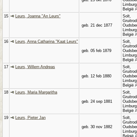
Limburg
België
15
Leurs, Joanna "An Leurs"
Solt,
Gruitrod
geb. 21 dec 1877
Oudsbe
Limburg
België
16
Leurs, Anna Catharina "Kaat Leurs"
Solt,
Gruitrod
geb. 05 feb 1879
Oudsbe
Limburg
België
17
Leurs, Willem Andreas
Solt,
Gruitrod
geb. 12 feb 1880
Oudsbe
Limburg
België
18
Leurs, Maria Margaritha
Solt,
Gruitrod
geb. 24 sep 1881
Oudsbe
Limburg
België
19
Leurs, Pieter Jan
Solt,
Gruitrod
geb. 30 nov 1882
Oudsbe
Limburg
België