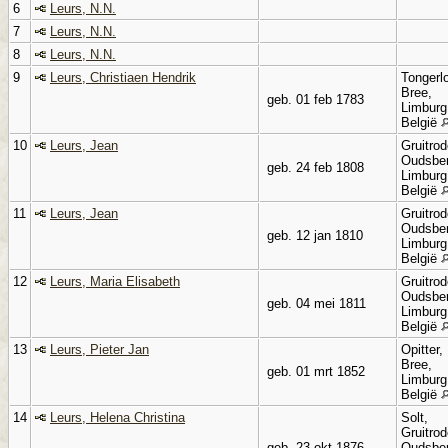
6
Leurs, N.N.
7
Leurs, N.N.
8
Leurs, N.N.
9
Leurs, Christiaen Hendrik
Tongerl
Bree,
geb. 01 feb 1783
Limburg
België
10
Leurs, Jean
Gruitrod
Oudsbe
geb. 24 feb 1808
Limburg
België
11
Leurs, Jean
Gruitrod
Oudsbe
geb. 12 jan 1810
Limburg
België
12
Leurs, Maria Elisabeth
Gruitrod
Oudsbe
geb. 04 mei 1811
Limburg
België
13
Leurs, Pieter Jan
Opitter,
Bree,
geb. 01 mrt 1852
Limburg
België
14
Leurs, Helena Christina
Solt,
Gruitrod
geb. 23 okt 1876
Oudsbe