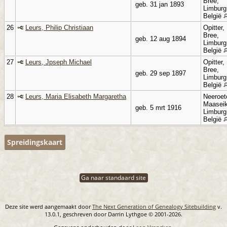
Bree,
geb. 31 jan 1893
Limburg
België
26
Leurs, Philip Christiaan
Opitter,
Bree,
geb. 12 aug 1894
Limburg
België
27
Leurs, Jpseph Michael
Opitter,
Bree,
geb. 29 sep 1897
Limburg
België
28
Leurs, Maria Elisabeth Margaretha
Neeroet
Maaseik
geb. 5 mrt 1916
Limburg
België
Spreidingskaart
Ga naar standaard site
Deze site werd aangemaakt door
The Next Generation of Genealogy Sitebuilding
v.
13.0.1, geschreven door Darrin Lythgoe © 2001-2026.