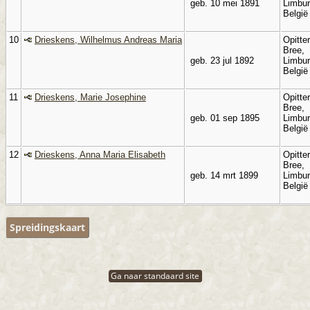
geb. 10 mei 1891
Limbur
Belgi
10
Drieskens, Wilhelmus Andreas Maria
Opitter
Bree,
geb. 23 jul 1892
Limbur
Belgi
11
Drieskens, Marie Josephine
Opitter
Bree,
geb. 01 sep 1895
Limbur
Belgi
12
Drieskens, Anna Maria Elisabeth
Opitter
Bree,
geb. 14 mrt 1899
Limbur
Belgi
Spreidingskaart
Ga naar standaard site