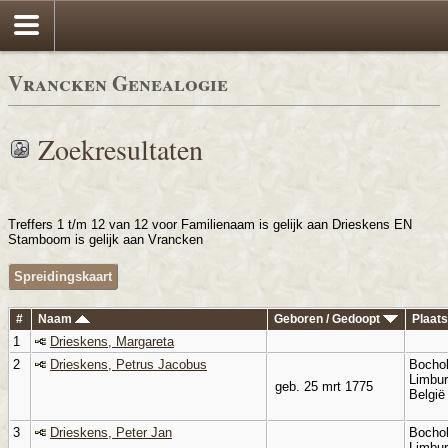
Vrancken Genealogie
Zoekresultaten
Treffers 1 t/m 12 van 12 voor Familienaam is gelijk aan Drieskens EN
Stamboom is gelijk aan Vrancken
Spreidingskaart
#
Naam
Geboren / Gedoopt
Plaat
1
Drieskens, Margareta
2
Drieskens, Petrus Jacobus
Bochol
Limbur
geb. 25 mrt 1775
Belgi
3
Drieskens, Peter Jan
Bochol
Limbur