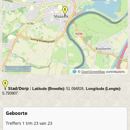
1000 m
©
OpenStreetMap
contributors.
Stad/Dorp :
Latitude (Breedte):
51.094826,
Longitude (Lengte):
5.793907
Geboorte
Treffers 1 t/m 23 van 23