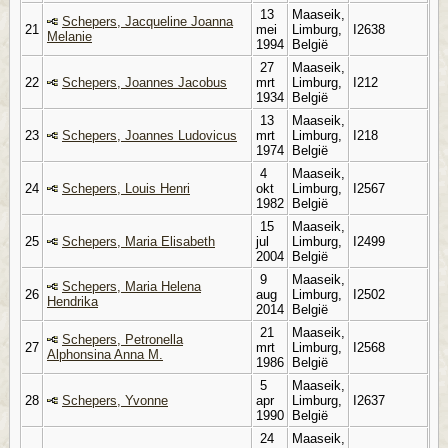
13
Maaseik,
Schepers, Jacqueline Joanna
21
mei
Limburg,
I2638
Melanie
1994
België
27
Maaseik,
22
Schepers, Joannes Jacobus
mrt
Limburg,
I212
1934
België
13
Maaseik,
23
Schepers, Joannes Ludovicus
mrt
Limburg,
I218
1974
België
4
Maaseik,
24
Schepers, Louis Henri
okt
Limburg,
I2567
1982
België
15
Maaseik,
25
Schepers, Maria Elisabeth
jul
Limburg,
I2499
2004
België
9
Maaseik,
Schepers, Maria Helena
26
aug
Limburg,
I2502
Hendrika
2014
België
21
Maaseik,
Schepers, Petronella
27
mrt
Limburg,
I2568
Alphonsina Anna M.
1986
België
5
Maaseik,
28
Schepers, Yvonne
apr
Limburg,
I2637
1990
België
24
Maaseik,