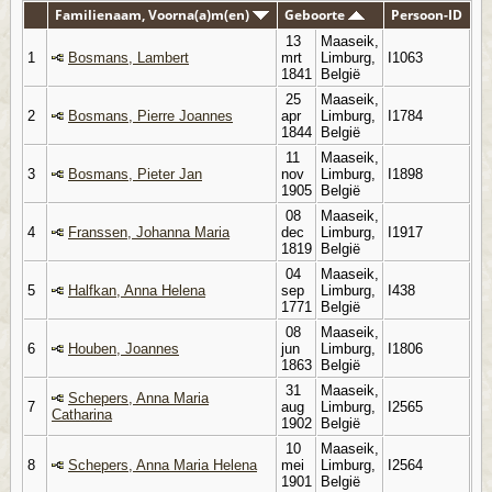
Familienaam, Voorna(a)m(en)
Geboorte
Persoon-ID
13
Maaseik,
1
Bosmans, Lambert
mrt
Limburg,
I1063
1841
België
25
Maaseik,
2
Bosmans, Pierre Joannes
apr
Limburg,
I1784
1844
België
11
Maaseik,
3
Bosmans, Pieter Jan
nov
Limburg,
I1898
1905
België
08
Maaseik,
4
Franssen, Johanna Maria
dec
Limburg,
I1917
1819
België
04
Maaseik,
5
Halfkan, Anna Helena
sep
Limburg,
I438
1771
België
08
Maaseik,
6
Houben, Joannes
jun
Limburg,
I1806
1863
België
31
Maaseik,
Schepers, Anna Maria
7
aug
Limburg,
I2565
Catharina
1902
België
10
Maaseik,
8
Schepers, Anna Maria Helena
mei
Limburg,
I2564
1901
België