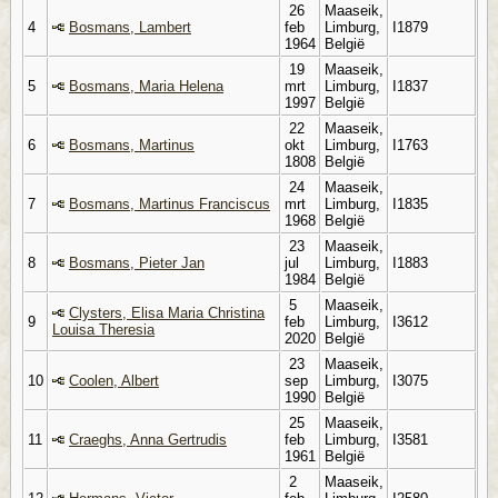
26
Maaseik,
4
Bosmans, Lambert
feb
Limburg,
I1879
1964
België
19
Maaseik,
5
Bosmans, Maria Helena
mrt
Limburg,
I1837
1997
België
22
Maaseik,
6
Bosmans, Martinus
okt
Limburg,
I1763
1808
België
24
Maaseik,
7
Bosmans, Martinus Franciscus
mrt
Limburg,
I1835
1968
België
23
Maaseik,
8
Bosmans, Pieter Jan
jul
Limburg,
I1883
1984
België
5
Maaseik,
Clysters, Elisa Maria Christina
9
feb
Limburg,
I3612
Louisa Theresia
2020
België
23
Maaseik,
10
Coolen, Albert
sep
Limburg,
I3075
1990
België
25
Maaseik,
11
Craeghs, Anna Gertrudis
feb
Limburg,
I3581
1961
België
2
Maaseik,