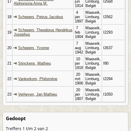
17
jun
Limburg,
I2568
Alphonsina Anna M.
1914
België
4
Maaseik,
18
Schepers, Petrus Jacobus
jan
Limburg,
I2562
1897
België
7
Maaseik,
Schepers, Theodorus Hendrikus
19
feb
Limburg,
I2293
Josephus
1904
België
7
Maaseik,
20
Schepers, Yvonne
aug
Limburg,
I2637
1942
België
10
Maaseik,
21
Stinckens, Mathieu
jan
Limburg,
I80
1918
België
20
Maaseik,
22
Vankerkom, Philomène
mrt
Limburg,
I2294
1906
België
20
Maaseik,
23
Verheyen, Jan Mathieu
jan
Limburg,
I1050
1807
België
Gedoopt
Treffers 1 t/m 2 van 2