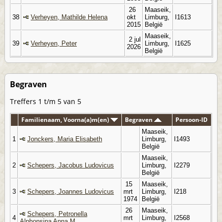
26
Maaseik,
38
Verheyen, Mathilde Helena
okt
Limburg,
I1613
2015
België
Maaseik,
2 jul
39
Verheyen, Peter
Limburg,
I1625
2026
België
Begraven
Treffers 1 t/m 5 van 5
Familienaam, Voorna(a)m(en)
Begraven
Persoon-ID
Maaseik,
1
Jonckers, Maria Elisabeth
Limburg,
I1493
België
Maaseik,
2
Schepers, Jacobus Ludovicus
Limburg,
I2279
België
15
Maaseik,
3
Schepers, Joannes Ludovicus
mrt
Limburg,
I218
1974
België
26
Maaseik,
Schepers, Petronella
4
mrt
Limburg,
I2568
Alphonsina Anna M.