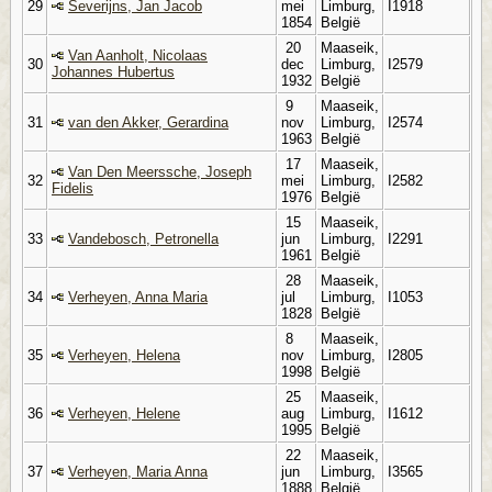
29
Severijns, Jan Jacob
mei
Limburg,
I1918
1854
België
20
Maaseik,
Van Aanholt, Nicolaas
30
dec
Limburg,
I2579
Johannes Hubertus
1932
België
9
Maaseik,
31
van den Akker, Gerardina
nov
Limburg,
I2574
1963
België
17
Maaseik,
Van Den Meerssche, Joseph
32
mei
Limburg,
I2582
Fidelis
1976
België
15
Maaseik,
33
Vandebosch, Petronella
jun
Limburg,
I2291
1961
België
28
Maaseik,
34
Verheyen, Anna Maria
jul
Limburg,
I1053
1828
België
8
Maaseik,
35
Verheyen, Helena
nov
Limburg,
I2805
1998
België
25
Maaseik,
36
Verheyen, Helene
aug
Limburg,
I1612
1995
België
22
Maaseik,
37
Verheyen, Maria Anna
jun
Limburg,
I3565
1888
België