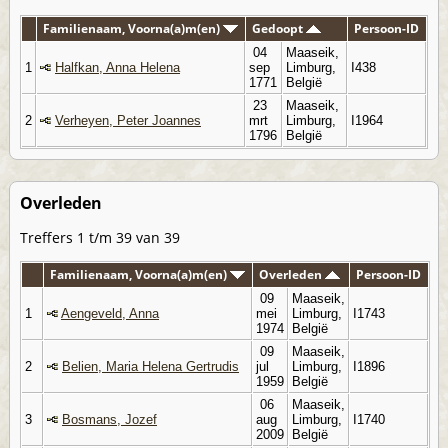
Familienaam, Voorna(a)m(en)
Gedoopt
Persoon-ID
04
Maaseik,
1
Halfkan, Anna Helena
sep
Limburg,
I438
1771
België
23
Maaseik,
2
Verheyen, Peter Joannes
mrt
Limburg,
I1964
1796
België
Overleden
Treffers 1 t/m 39 van 39
Familienaam, Voorna(a)m(en)
Overleden
Persoon-ID
09
Maaseik,
1
Aengeveld, Anna
mei
Limburg,
I1743
1974
België
09
Maaseik,
2
Belien, Maria Helena Gertrudis
jul
Limburg,
I1896
1959
België
06
Maaseik,
3
Bosmans, Jozef
aug
Limburg,
I1740
2009
België