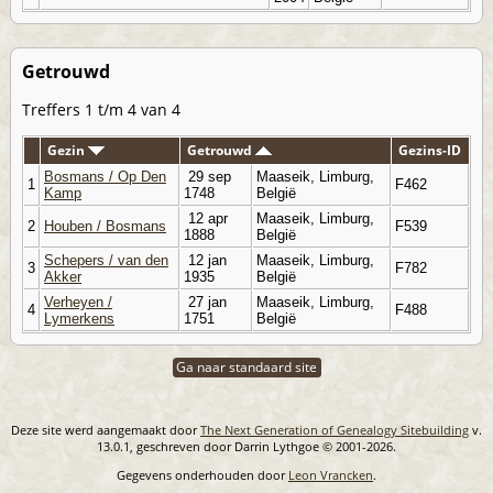
Getrouwd
Treffers 1 t/m 4 van 4
Gezin
Getrouwd
Gezins-ID
Bosmans / Op Den
29 sep
Maaseik, Limburg,
1
F462
Kamp
1748
België
12 apr
Maaseik, Limburg,
2
Houben / Bosmans
F539
1888
België
Schepers / van den
12 jan
Maaseik, Limburg,
3
F782
Akker
1935
België
Verheyen /
27 jan
Maaseik, Limburg,
4
F488
Lymerkens
1751
België
Ga naar standaard site
Deze site werd aangemaakt door
The Next Generation of Genealogy Sitebuilding
v.
13.0.1, geschreven door Darrin Lythgoe © 2001-2026.
Gegevens onderhouden door
Leon Vrancken
.