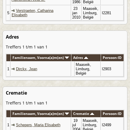
1986
België
23
Maaseik,
Verstraeten, Catharina
5
jan
Limburg,
I2281
Elisabeth
2010
België
Adres
Treffers 1 t/m 1 van 1
Familienaam, Voorna(a)m(en)
Adres
Persoon-ID
Maaseik,
1
Dirckx, Jean
Limburg,
I2903
België
Crematie
Treffers 1 t/m 1 van 1
Familienaam, Voorna(a)m(en)
Crematie
Persoon-ID
19
Maaseik,
1
Schepers, Maria Elisabeth
jul
Limburg,
I2499
2004
België