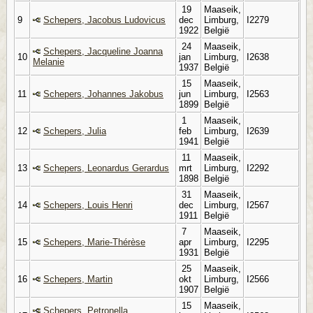
19
Maaseik,
9
Schepers, Jacobus Ludovicus
dec
Limburg,
I2279
1922
België
24
Maaseik,
Schepers, Jacqueline Joanna
10
jan
Limburg,
I2638
Melanie
1937
België
15
Maaseik,
11
Schepers, Johannes Jakobus
jun
Limburg,
I2563
1899
België
1
Maaseik,
12
Schepers, Julia
feb
Limburg,
I2639
1941
België
11
Maaseik,
13
Schepers, Leonardus Gerardus
mrt
Limburg,
I2292
1898
België
31
Maaseik,
14
Schepers, Louis Henri
dec
Limburg,
I2567
1911
België
7
Maaseik,
15
Schepers, Marie-Thérèse
apr
Limburg,
I2295
1931
België
25
Maaseik,
16
Schepers, Martin
okt
Limburg,
I2566
1907
België
15
Maaseik,
Schepers, Petronella