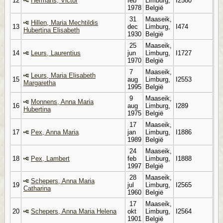
12
Hermans, Victor
feb
Limburg,
I2580
1978
België
31
Maaseik,
Hillen, Maria Mechtildis
13
dec
Limburg,
I474
Hubertina Elisabeth
1930
België
25
Maaseik,
14
Leurs, Laurentius
jun
Limburg,
I1727
1970
België
7
Maaseik,
Leurs, Maria Elisabeth
15
aug
Limburg,
I2553
Margaretha
1995
België
9
Maaseik,
Monnens, Anna Maria
16
aug
Limburg,
I289
Hubertina
1975
België
17
Maaseik,
17
Pex, Anna Maria
jan
Limburg,
I1886
1989
België
24
Maaseik,
18
Pex, Lambert
feb
Limburg,
I1888
1997
België
28
Maaseik,
Schepers, Anna Maria
19
jul
Limburg,
I2565
Catharina
1960
België
17
Maaseik,
20
Schepers, Anna Maria Helena
okt
Limburg,
I2564
1901
België