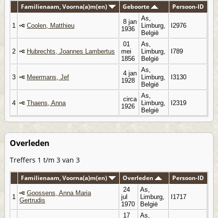
Familienaam, Voorna(a)m(en)
Geboorte
Persoon-ID
As,
8 jan
1
Coolen, Matthieu
Limburg,
I2976
1936
België
01
As,
2
Hubrechts, Joannes Lambertus
mei
Limburg,
I789
1856
België
As,
4 jan
3
Meermans, Jef
Limburg,
I3130
1928
België
As,
circa
4
Thaens, Anna
Limburg,
I2319
1926
België
Overleden
Treffers 1 t/m 3 van 3
Familienaam, Voorna(a)m(en)
Overleden
Persoon-ID
24
As,
Goossens, Anna Maria
1
jul
Limburg,
I1717
Gertrudis
1970
België
17
As,