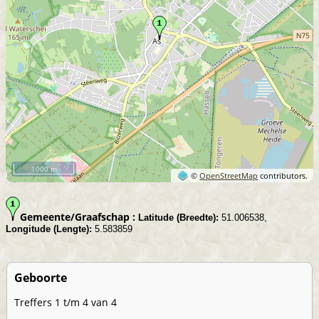
1000 m
©
OpenStreetMap
contributors.
Gemeente/Graafschap :
Latitude (Breedte):
51.006538,
Longitude (Lengte):
5.583859
Geboorte
Treffers 1 t/m 4 van 4