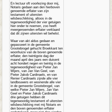
En lectuur oft voorlezing door mij,
Notaris gedaan aan den hierboven
genoemde erflater van zijn
testament of uitersten
wilsbeschikking, altoos in de
tegenwoordigheid der vier getuigen
hier onder te noemen, zoo heeft
meergenoemden erflater verklaard
dat dit zijnen uitersten wil behelst.
Waar van akt aldus gedaan en
gepasseert in de gemeente
Grootebrogel gehucht Broekkant ten
woonhuize van de boven genoemde
erflater, den twintigste dag der
maand april des jaars een duisent
acht hondert negen en twintig in de
tegenwoordigheid van Pieter Jan
Wijers, van Jan Van Geel, van
Pieter Jakob Cardinaels, en van
Renier Cardinaels zijnde alle vier
landbouwers en woonende alle vier
in de gemeente Grootebrogel, van
welke Pieter Jan Wijers, Jan Van
Geel en Pieter Jakob Cardinaels
drie getuigen hebben dit
tegenwoordig testament of uitersten
wilsbeschikking met mij Notaris en
den boven genoemden erflater