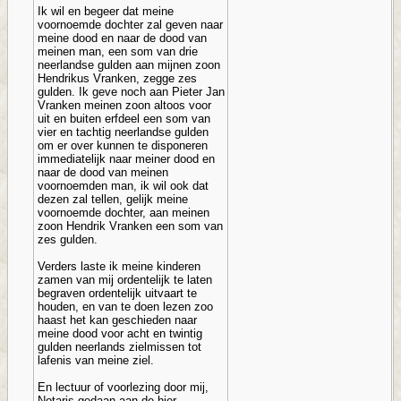
Ik wil en begeer dat meine
voornoemde dochter zal geven naar
meine dood en naar de dood van
meinen man, een som van drie
neerlandse gulden aan mijnen zoon
Hendrikus Vranken, zegge zes
gulden. Ik geve noch aan Pieter Jan
Vranken meinen zoon altoos voor
uit en buiten erfdeel een som van
vier en tachtig neerlandse gulden
om er over kunnen te disponeren
immediatelijk naar meiner dood en
naar de dood van meinen
voornoemden man, ik wil ook dat
dezen zal tellen, gelijk meine
voornoemde dochter, aan meinen
zoon Hendrik Vranken een som van
zes gulden.
Verders laste ik meine kinderen
zamen van mij ordentelijk te laten
begraven ordentelijk uitvaart te
houden, en van te doen lezen zoo
haast het kan geschieden naar
meine dood voor acht en twintig
gulden neerlands zielmissen tot
lafenis van meine ziel.
En lectuur of voorlezing door mij,
Notaris gedaan aan de hier