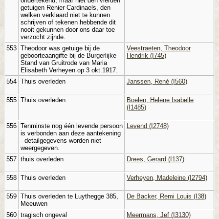
ondertekend, maar niet den vierden
getuigen Renier Cardinaels, den
welken verklaard niet te kunnen
schrijven of tekenen hebbende dit
nooit gekunnen door ons daar toe
verzocht zijnde.
553
Theodoor was getuige bij de
Veestraeten, Theodoor
geboorteaangifte bij de Burgerlijke
Hendrik (I745)
Stand van Gruitrode van Maria
Elisabeth Verheyen op 3 okt.1917.
554
Thuis overleden
Janssen, René (I560)
555
Thuis overleden
Boelen, Helene Isabelle
(I1485)
556
Tenminste nog één levende persoon
Levend (I2748)
is verbonden aan deze aantekening
- detailgegevens worden niet
weergegeven.
557
thuis overleden
Drees, Gerard (I137)
558
Thuis overleden
Verheyen, Madeleine (I2794)
559
Thuis overleden te Luythegge 385,
De Backer, Remi Louis (I38)
Meeuwen
560
tragisch ongeval
Meermans, Jef (I3130)