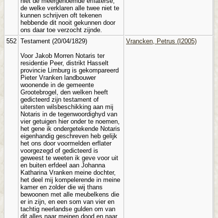
niet de meergenoemde erflaterse,
de welke verklaren alle twee niet te
kunnen schrijven oft tekenen
hebbende dit nooit gekunnen door
ons daar toe verzocht zijnde.
552
Testament (20/04/1829)
Vrancken, Petrus (I2005)
Voor Jakob Morren Notaris ter
residentie Peer, distrikt Hasselt
provincie Limburg is gekompareerd
Pieter Vranken landbouwer
woonende in de gemeente
Grootebrogel, den welken heeft
gedicteerd zijn testament of
uitersten wilsbeschikking aan mij
Notaris in de tegenwoordighyd van
vier getuigen hier onder te noemen,
het gene ik ondergetekende Notaris
eigenhandig geschreven heb gelijk
het ons door voormelden erflater
voorgezegd of gedicteerd is
geweest te weeten ik geve voor uit
en buiten erfdeel aan Johanna
Katharina Vranken meine dochter,
het deel mij kompelerende in meine
kamer en zolder die wij thans
bewoonen met alle meubelkens die
er in zijn, en een som van vier en
tachtig neerlandse gulden om van
dit alles naar meinen dood en naar