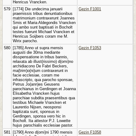
Henricus Vrancken.
579
[1774] Die undecima januarii
Gezin F1001
praemissis tribus denuntiationibus
matrimonium contraxerunt Joannes
Smis et Maria Aldegondis Vrancken
qui ambo sunt baptisati in Bocholt
testes fuerunt Michael Vrancken et
Henricus Soijbers coram me M.
Wirix parocho.
580
[1785] Anno ut supra mensis
Gezin F1053
augusti die 30ma mediante
disspensatione in tribus bannis,
relaxata ab illust(rissimo) d(omi)no
archidiacono De Fabri Beckers,
ma(trim)o(ni)um contraxerunt in
facie ecclesiae, coram me
infrascripto, qua parocho sponsae,
Petrus Jo(ann)es Geusens
parochianus in Gerdingen et Joanna
Elisabetha Vrancken hujus
parochiae subdita praesentibus qua
testibus Michaele Vrancken et
Laurentio Nijsen, neosponsi
baptizata sunt, sponsus in
Gerdingen, sponsa vero hic in
Bocholt. Ita attestor P.J. Lowette
hujus parochialis ecclesiae pastor.
581
[1790] Anno d(omi)ni 1790 mensis
Gezin F1058