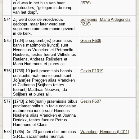
oud was in het huis van haar
(I576)
grootouders, "gelegen in de romp
van het dorp".
574
Zij werd door de vroedvrouw
Schepers, Maria Aldegondis
gedoopt, maar later werd een
(I216)
supplementaire ceremonie gevierd
in de kerk.
575
[1734] 5 septemb(ris) praemissis
Gezin F608
bannis matrimonio i(uncti) sunt
Hendricus Vrancken et Petronella
Noukens, testes fuerunt Wilhelmus
Reulens, Andreas Reijnders et
Maria Hammons et plures alii.
576
[1736] 19 junii praemissis bannis
Gezin F1019
consuetis matrimonio iuncti sunt
Jo(ann)es Preggen alias Vrancken
et Catharina [Soijbers testes
fuerunt] Matthias Nouwen, Ida
Soijbers et plures alii.
577
[1743] 2 feb(ruarii) praemissis tribus
Gezin F607
proclamationibus in facie ecclesiae
matrimonio iuncti sunt Henricus
Noukens alias Vrancken et Joanna
Derickx, testes fuerunt Petrus
Hammons et Claes.
578
[1765] Die 20 januarii obiit omnibus
Vrancken, Henricus (I2011)
S.R.E. sacramentis munitus