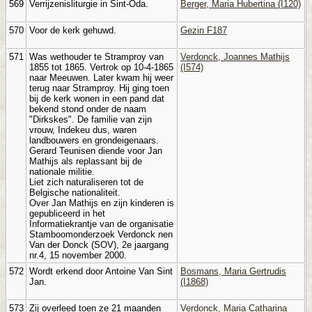
569
Verrijzenisliturgie in Sint-Oda.
Berger, Maria Hubertina (I120)
570
Voor de kerk gehuwd.
Gezin F187
571
Was wethouder te Stramproy van
Verdonck, Joannes Mathijs
1855 tot 1865. Vertrok op 10-4-1865
(I574)
naar Meeuwen. Later kwam hij weer
terug naar Stramproy. Hij ging toen
bij de kerk wonen in een pand dat
bekend stond onder de naam
"Dirkskes". De familie van zijn
vrouw, Indekeu dus, waren
landbouwers en grondeigenaars.
Gerard Teunisen diende voor Jan
Mathijs als replassant bij de
nationale militie.
Liet zich naturaliseren tot de
Belgische nationaliteit.
Over Jan Mathijs en zijn kinderen is
gepubliceerd in het
Informatiekrantje van de organisatie
Stamboomonderzoek Verdonck nen
Van der Donck (SOV), 2e jaargang
nr.4, 15 november 2000.
572
Wordt erkend door Antoine Van Sint
Bosmans, Maria Gertrudis
Jan.
(I1868)
573
Zij overleed toen ze 21 maanden
Verdonck, Maria Catharina