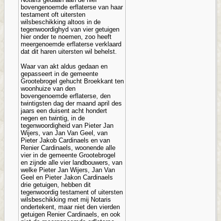
bovengenoemde erflaterse van haar
testament oft uitersten
wilsbeschikking altoos in de
tegenwoordighyd van vier getuigen
hier onder te noemen, zoo heeft
meergenoemde erflaterse verklaard
dat dit haren uitersten wil behelst.
Waar van akt aldus gedaan en
gepasseert in de gemeente
Grootebrogel gehucht Broekkant ten
woonhuize van den
bovengenoemde erflaterse, den
twintigsten dag der maand april des
jaars een duisent acht hondert
negen en twintig, in de
tegenwoordigheid van Pieter Jan
Wijers, van Jan Van Geel, van
Pieter Jakob Cardinaels en van
Renier Cardinaels, woonende alle
vier in de gemeente Grootebrogel
en zijnde alle vier landbouwers, van
welke Pieter Jan Wijers, Jan Van
Geel en Pieter Jakon Cardinaels
drie getuigen, hebben dit
tegenwoordig testament of uitersten
wilsbeschikking met mij Notaris
ondertekent, maar niet den vierden
getuigen Renier Cardinaels, en ook