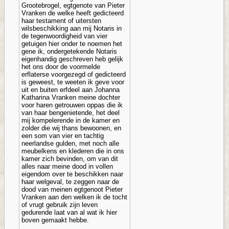
Grootebrogel, egtgenote van Pieter
Vranken de welke heeft gedicteerd
haar testament of uitersten
wilsbeschikking aan mij Notaris in
de tegenwoordigheid van vier
getuigen hier onder te noemen het
gene ik, ondergetekende Notaris
eigenhandig geschreven heb gelijk
het ons door de voormelde
erflaterse voorgezegd of gedicteerd
is geweest, te weeten ik geve voor
uit en buiten erfdeel aan Johanna
Katharina Vranken meine dochter
voor haren getrouwen oppas die ik
van haar bengenietende, het deel
mij kompelerende in de kamer en
zolder die wij thans bewoonen, en
een som van vier en tachtig
neerlandse gulden, met noch alle
meubelkens en klederen die in ons
kamer zich bevinden, om van dit
alles naar meine dood in vollen
eigendom over te beschikken naar
haar welgeval, te zeggen naar de
dood van meinen egtgenoot Pieter
Vranken aan den welken ik de tocht
of vrugt gebruik zijn leven
gedurende laat van al wat ik hier
boven gemaakt hebbe.