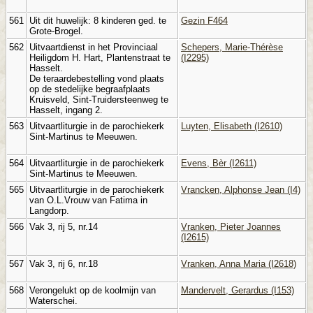
561
Uit dit huwelijk: 8 kinderen ged. te
Gezin F464
Grote-Brogel.
562
Uitvaartdienst in het Provinciaal
Schepers, Marie-Thérèse
Heiligdom H. Hart, Plantenstraat te
(I2295)
Hasselt.
De teraardebestelling vond plaats
op de stedelijke begraafplaats
Kruisveld, Sint-Truidersteenweg te
Hasselt, ingang 2.
563
Uitvaartliturgie in de parochiekerk
Luyten, Elisabeth (I2610)
Sint-Martinus te Meeuwen.
564
Uitvaartliturgie in de parochiekerk
Evens, Bèr (I2611)
Sint-Martinus te Meeuwen.
565
Uitvaartliturgie in de parochiekerk
Vrancken, Alphonse Jean (I4)
van O.L.Vrouw van Fatima in
Langdorp.
566
Vak 3, rij 5, nr.14
Vranken, Pieter Joannes
(I2615)
567
Vak 3, rij 6, nr.18
Vranken, Anna Maria (I2618)
568
Verongelukt op de koolmijn van
Mandervelt, Gerardus (I153)
Waterschei.