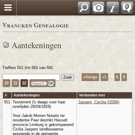
Vrancken Genealogie
Aantekeningen
Treffers 551 t/m 581 van 581
«Vorige
«1
...
8
9
10
11
12
#
Aantekeningen
Verbonden met
551
Testament ('s daags voor haar
Jaspers, Cecilia (I2006)
overlijden 20/04/1829)
Voor Jakob Morren Notaris ter
residentie Peer destrikt Hasselt
provincie Limburg is gekompareerd
Cicilia Jaspers landbouwerse
woonende in de gemeente