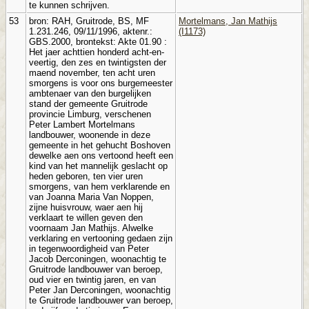
te kunnen schrijven.
53
bron: RAH, Gruitrode, BS, MF
Mortelmans, Jan Mathijs
1.231.246, 09/11/1996, aktenr.:
(I1173)
GBS.2000, brontekst: Akte 01.90 :
Het jaer achttien honderd acht-en-
veertig, den zes en twintigsten der
maend november, ten acht uren
smorgens is voor ons burgemeester
ambtenaer van den burgelijken
stand der gemeente Gruitrode
provincie Limburg, verschenen
Peter Lambert Mortelmans
landbouwer, woonende in deze
gemeente in het gehucht Boshoven
dewelke aen ons vertoond heeft een
kind van het mannelijk geslacht op
heden geboren, ten vier uren
smorgens, van hem verklarende en
van Joanna Maria Van Noppen,
zijne huisvrouw, waer aen hij
verklaart te willen geven den
voornaam Jan Mathijs. Alwelke
verklaring en vertooning gedaen zijn
in tegenwoordigheid van Peter
Jacob Derconingen, woonachtig te
Gruitrode landbouwer van beroep,
oud vier en twintig jaren, en van
Peter Jan Derconingen, woonachtig
te Gruitrode landbouwer van beroep,