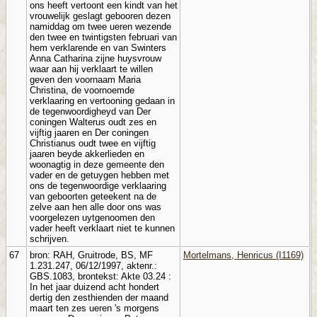
ons heeft vertoont een kindt van het
vrouwelijk geslagt gebooren dezen
namiddag om twee ueren wezende
den twee en twintigsten februari van
hem verklarende en van Swinters
Anna Catharina zijne huysvrouw
waar aan hij verklaart te willen
geven den voornaam Maria
Christina, de voornoemde
verklaaring en vertooning gedaan in
de tegenwoordigheyd van Der
coningen Walterus oudt zes en
vijftig jaaren en Der coningen
Christianus oudt twee en vijftig
jaaren beyde akkerlieden en
woonagtig in deze gemeente den
vader en de getuygen hebben met
ons de tegenwoordige verklaaring
van geboorten geteekent na de
zelve aan hen alle door ons was
voorgelezen uytgenoomen den
vader heeft verklaart niet te kunnen
schrijven.
67
bron: RAH, Gruitrode, BS, MF
Mortelmans, Henricus (I1169)
1.231.247, 06/12/1997, aktenr.:
GBS.1083, brontekst: Akte 03.24 :
In het jaar duizend acht hondert
dertig den zesthienden der maand
maart ten zes ueren 's morgens