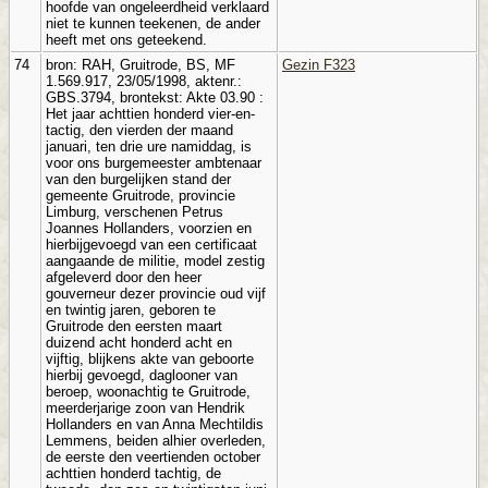
hoofde van ongeleerdheid verklaard
niet te kunnen teekenen, de ander
heeft met ons geteekend.
74
bron: RAH, Gruitrode, BS, MF
Gezin F323
1.569.917, 23/05/1998, aktenr.:
GBS.3794, brontekst: Akte 03.90 :
Het jaar achttien honderd vier-en-
tactig, den vierden der maand
januari, ten drie ure namiddag, is
voor ons burgemeester ambtenaar
van den burgelijken stand der
gemeente Gruitrode, provincie
Limburg, verschenen Petrus
Joannes Hollanders, voorzien en
hierbijgevoegd van een certificaat
aangaande de militie, model zestig
afgeleverd door den heer
gouverneur dezer provincie oud vijf
en twintig jaren, geboren te
Gruitrode den eersten maart
duizend acht honderd acht en
vijftig, blijkens akte van geboorte
hierbij gevoegd, daglooner van
beroep, woonachtig te Gruitrode,
meerderjarige zoon van Hendrik
Hollanders en van Anna Mechtildis
Lemmens, beiden alhier overleden,
de eerste den veertienden october
achttien honderd tachtig, de