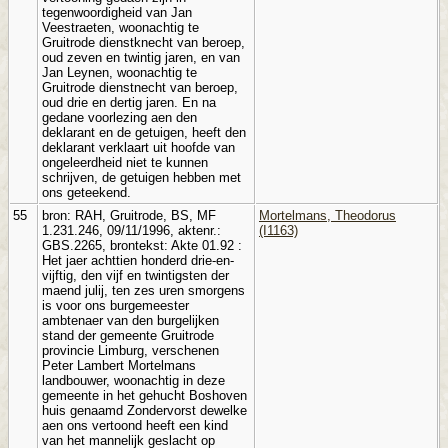
tegenwoordigheid van Jan
Veestraeten, woonachtig te
Gruitrode dienstknecht van beroep,
oud zeven en twintig jaren, en van
Jan Leynen, woonachtig te
Gruitrode dienstnecht van beroep,
oud drie en dertig jaren. En na
gedane voorlezing aen den
deklarant en de getuigen, heeft den
deklarant verklaart uit hoofde van
ongeleerdheid niet te kunnen
schrijven, de getuigen hebben met
ons geteekend.
55
bron: RAH, Gruitrode, BS, MF
Mortelmans, Theodorus
1.231.246, 09/11/1996, aktenr.:
(I1163)
GBS.2265, brontekst: Akte 01.92 :
Het jaer achttien honderd drie-en-
vijftig, den vijf en twintigsten der
maend julij, ten zes uren smorgens
is voor ons burgemeester
ambtenaer van den burgelijken
stand der gemeente Gruitrode
provincie Limburg, verschenen
Peter Lambert Mortelmans
landbouwer, woonachtig in deze
gemeente in het gehucht Boshoven
huis genaamd Zondervorst dewelke
aen ons vertoond heeft een kind
van het mannelijk geslacht op