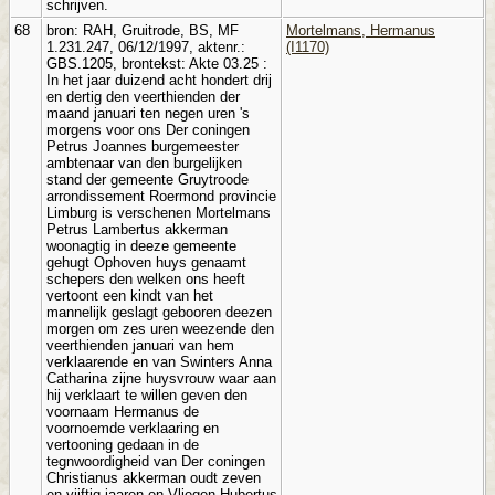
schrijven.
68
bron: RAH, Gruitrode, BS, MF
Mortelmans, Hermanus
1.231.247, 06/12/1997, aktenr.:
(I1170)
GBS.1205, brontekst: Akte 03.25 :
In het jaar duizend acht hondert drij
en dertig den veerthienden der
maand januari ten negen uren 's
morgens voor ons Der coningen
Petrus Joannes burgemeester
ambtenaar van den burgelijken
stand der gemeente Gruytroode
arrondissement Roermond provincie
Limburg is verschenen Mortelmans
Petrus Lambertus akkerman
woonagtig in deeze gemeente
gehugt Ophoven huys genaamt
schepers den welken ons heeft
vertoont een kindt van het
mannelijk geslagt gebooren deezen
morgen om zes uren weezende den
veerthienden januari van hem
verklaarende en van Swinters Anna
Catharina zijne huysvrouw waar aan
hij verklaart te willen geven den
voornaam Hermanus de
voornoemde verklaaring en
vertooning gedaan in de
tegnwoordigheid van Der coningen
Christianus akkerman oudt zeven
en vijftig jaaren en Vliegen Hubertus