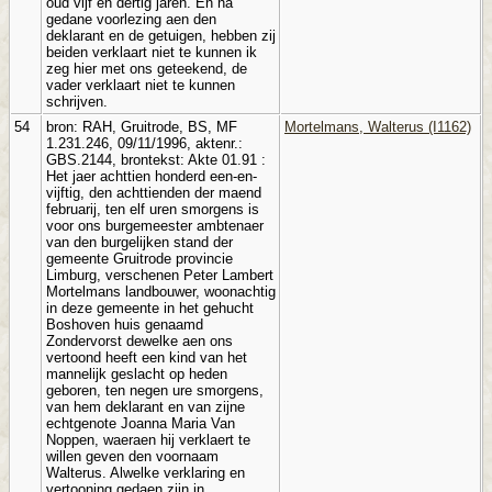
oud vijf en dertig jaren. En na
gedane voorlezing aen den
deklarant en de getuigen, hebben zij
beiden verklaart niet te kunnen ik
zeg hier met ons geteekend, de
vader verklaart niet te kunnen
schrijven.
54
bron: RAH, Gruitrode, BS, MF
Mortelmans, Walterus (I1162)
1.231.246, 09/11/1996, aktenr.:
GBS.2144, brontekst: Akte 01.91 :
Het jaer achttien honderd een-en-
vijftig, den achttienden der maend
februarij, ten elf uren smorgens is
voor ons burgemeester ambtenaer
van den burgelijken stand der
gemeente Gruitrode provincie
Limburg, verschenen Peter Lambert
Mortelmans landbouwer, woonachtig
in deze gemeente in het gehucht
Boshoven huis genaamd
Zondervorst dewelke aen ons
vertoond heeft een kind van het
mannelijk geslacht op heden
geboren, ten negen ure smorgens,
van hem deklarant en van zijne
echtgenote Joanna Maria Van
Noppen, waeraen hij verklaert te
willen geven den voornaam
Walterus. Alwelke verklaring en
vertooning gedaen zijn in