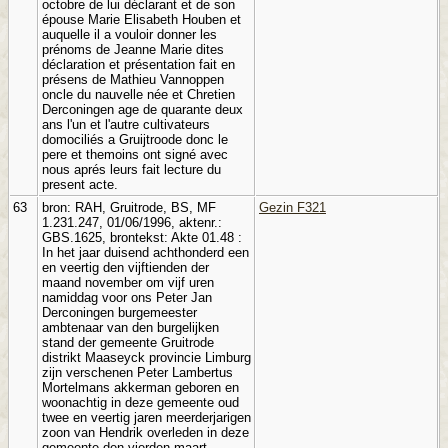
octobre de lui déclarant et de son
épouse Marie Elisabeth Houben et
auquelle il a vouloir donner les
prénoms de Jeanne Marie dites
déclaration et présentation fait en
présens de Mathieu Vannoppen
oncle du nauvelle née et Chretien
Derconingen age de quarante deux
ans l'un et l'autre cultivateurs
domociliés a Gruijtroode donc le
pere et themoins ont signé avec
nous aprés leurs fait lecture du
present acte.
63
bron: RAH, Gruitrode, BS, MF
Gezin F321
1.231.247, 01/06/1996, aktenr.:
GBS.1625, brontekst: Akte 01.48 :
In het jaar duisend achthonderd een
en veertig den vijftienden der
maand november om vijf uren
namiddag voor ons Peter Jan
Derconingen burgemeester
ambtenaar van den burgelijken
stand der gemeente Gruitrode
distrikt Maaseyck provincie Limburg
zijn verschenen Peter Lambertus
Mortelmans akkerman geboren en
woonachtig in deze gemeente oud
twee en veertig jaren meerderjarigen
zoon van Hendrik overleden in deze
gemeente den vierden maart