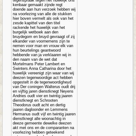
tegenspraak tegen het huwelijk ons
kenbaar gemaakt zijnde regt
doende aan hun verzoek hebben wij
na voorlezing van alle de stukken
hier boven vermelt als ook van het
zesde kapittel van den titel
rackende het huwelijk van het
burgelijk wetboek aan den
bruydegom en bruyd gevraagt of zij
elkander van voornemens zijn te
nemen voor man en vrouw elk van
hun beurtelings geantwoord
hebbende van ja verklaaren wij in
den naam van de wet dat
Mortelmans Peter Lambert en
Swinters Anna Catharina door het
huwelijk vereenigt zijn waar van wij
deezen tegenwoordige act hebben
opgestelt in de tegenwoordigheyd
van Der coningen Walterus oudt drij
en vijftig jaren dienstknegt Neyens
Andries oudt vier en twintig jaaren
dienstknegt en Schrooten
Theodorus oudt acht en dertig
jaaren dagloonder en Lemmens
Hermanus oudt vijf en twintig jaaren
dienstknegt alle woonachtig in
deeze gemeente dewelke deezen
akt met ons en de comparanten na
voorlezing hebben geteekend