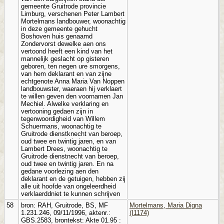
gemeente Gruitrode provincie
Limburg, verschenen Peter Lambert
Mortelmans landbouwer, woonachtig
in deze gemeente gehucht
Boshoven huis genaamd
Zondervorst dewelke aen ons
vertoond heeft een kind van het
mannelijk geslacht op gisteren
geboren, ten negen ure smorgens,
van hem deklarant en van zijne
echtgenote Anna Maria Van Noppen
landbouwster, waeraen hij verklaert
te willen geven den voornamen Jan
Mechiel. Alwelke verklaring en
vertooning gedaen zijn in
tegenwoordigheid van Willem
Schuermans, woonachtig te
Gruitrode dienstknecht van beroep,
oud twee en twintig jaren, en van
Lambert Drees, woonachtig te
Gruitrode dienstnecht van beroep,
oud twee en twintig jaren. En na
gedane voorlezing aen den
deklarant en de getuigen, hebben zij
alle uit hoofde van ongeleerdheid
verklaerddniet te kunnen schrijven
58
bron: RAH, Gruitrode, BS, MF
Mortelmans, Maria Digna
1.231.246, 09/11/1996, aktenr.:
(I1174)
GBS.2583, brontekst: Akte 01.95 :