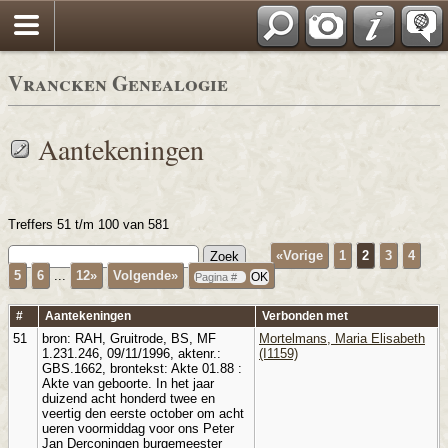
Vrancken Genealogie
Aantekeningen
Treffers 51 t/m 100 van 581
«Vorige
1
2
3
4
5
6
...
12»
Volgende»
#
Aantekeningen
Verbonden met
51
bron: RAH, Gruitrode, BS, MF
Mortelmans, Maria Elisabeth
1.231.246, 09/11/1996, aktenr.:
(I1159)
GBS.1662, brontekst: Akte 01.88 :
Akte van geboorte. In het jaar
duizend acht honderd twee en
veertig den eerste october om acht
ueren voormiddag voor ons Peter
Jan Derconingen burgemeester