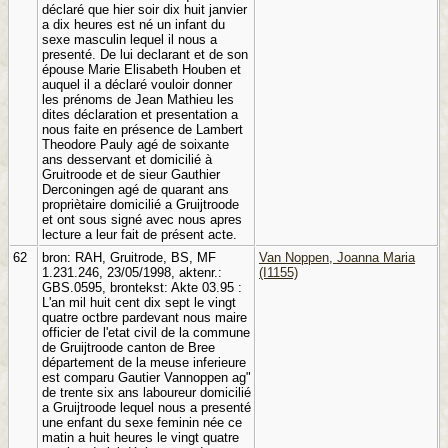
déclaré que hier soir dix huit janvier
a dix heures est né un infant du
sexe masculin lequel il nous a
presenté. De lui declarant et de son
épouse Marie Elisabeth Houben et
auquel il a déclaré vouloir donner
les prénoms de Jean Mathieu les
dites déclaration et presentation a
nous faite en présence de Lambert
Theodore Pauly agé de soixante
ans desservant et domicilié à
Gruitroode et de sieur Gauthier
Derconingen agé de quarant ans
propriètaire domicilié a Gruijtroode
et ont sous signé avec nous apres
lecture a leur fait de présent acte.
62
bron: RAH, Gruitrode, BS, MF
Van Noppen, Joanna Maria
1.231.246, 23/05/1998, aktenr.:
(I1155)
GBS.0595, brontekst: Akte 03.95 :
L'an mil huit cent dix sept le vingt
quatre octbre pardevant nous maire
officier de l'etat civil de la commune
de Gruijtroode canton de Bree
département de la meuse inferieure
est comparu Gautier Vannoppen ag"
de trente six ans laboureur domicilié
a Gruijtroode lequel nous a presenté
une enfant du sexe feminin née ce
matin a huit heures le vingt quatre