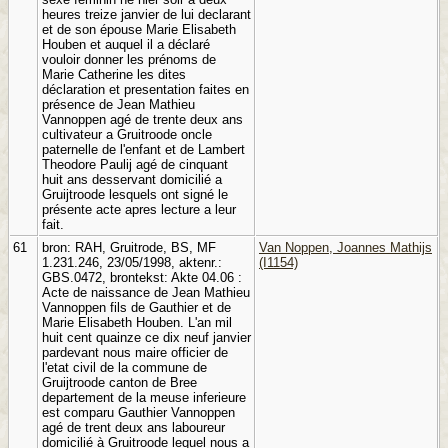
heures treize janvier de lui declarant
et de son épouse Marie Elisabeth
Houben et auquel il a déclaré
vouloir donner les prénoms de
Marie Catherine les dites
déclaration et presentation faites en
présence de Jean Mathieu
Vannoppen agé de trente deux ans
cultivateur a Gruitroode oncle
paternelle de l'enfant et de Lambert
Theodore Paulij agé de cinquant
huit ans desservant domicilié a
Gruijtroode lesquels ont signé le
présente acte apres lecture a leur
fait.
61
bron: RAH, Gruitrode, BS, MF
Van Noppen, Joannes Mathijs
1.231.246, 23/05/1998, aktenr.:
(I1154)
GBS.0472, brontekst: Akte 04.06 :
Acte de naissance de Jean Mathieu
Vannoppen fils de Gauthier et de
Marie Elisabeth Houben. L'an mil
huit cent quainze ce dix neuf janvier
pardevant nous maire officier de
l'etat civil de la commune de
Gruijtroode canton de Bree
departement de la meuse inferieure
est comparu Gauthier Vannoppen
agé de trent deux ans laboureur
domicilié à Gruitroode lequel nous a