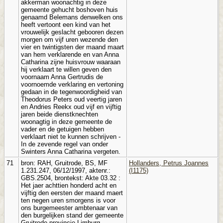
akkerman woonachtig in deze
gemeente gehucht boshoven huis
genaamd Belemans denwelken ons
heeft vertoont een kind van het
vrouwelijk geslacht gebooren dezen
morgen om vijf uren wezende den
vier en twintigsten der maand maart
van hem verklarende en van Anna
Catharina zijne huisvrouw waaraan
hij verklaart te willen geven den
voornaam Anna Gertrudis de
voornoemde verklaring en vertoning
gedaan in de tegenwoordigheid van
Theodorus Peters oud veertig jaren
en Andries Reekx oud vijf en vijftig
jaren beide dienstknechten
woonagtig in deze gemeente de
vader en de getuigen hebben
verklaart niet te kunnen schrijven -
In de zevende regel van onder
Swinters Anna Catharina vergeten.
71
bron: RAH, Gruitrode, BS, MF
Hollanders, Petrus Joannes
1.231.247, 06/12/1997, aktenr.:
(I1175)
GBS.2504, brontekst: Akte 03.32 :
Het jaer achttien honderd acht en
vijftig den eersten der maand maert
ten negen uren smorgens is voor
ons burgemeester ambtenaar van
den burgelijken stand der gemeente
Gruitrode provincie Limburg