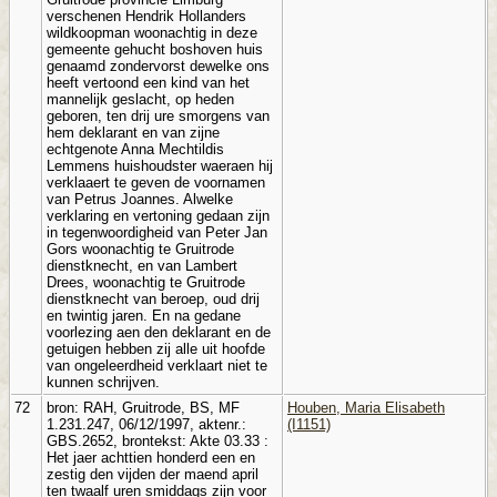
verschenen Hendrik Hollanders
wildkoopman woonachtig in deze
gemeente gehucht boshoven huis
genaamd zondervorst dewelke ons
heeft vertoond een kind van het
mannelijk geslacht, op heden
geboren, ten drij ure smorgens van
hem deklarant en van zijne
echtgenote Anna Mechtildis
Lemmens huishoudster waeraen hij
verklaaert te geven de voornamen
van Petrus Joannes. Alwelke
verklaring en vertoning gedaan zijn
in tegenwoordigheid van Peter Jan
Gors woonachtig te Gruitrode
dienstknecht, en van Lambert
Drees, woonachtig te Gruitrode
dienstknecht van beroep, oud drij
en twintig jaren. En na gedane
voorlezing aen den deklarant en de
getuigen hebben zij alle uit hoofde
van ongeleerdheid verklaart niet te
kunnen schrijven.
72
bron: RAH, Gruitrode, BS, MF
Houben, Maria Elisabeth
1.231.247, 06/12/1997, aktenr.:
(I1151)
GBS.2652, brontekst: Akte 03.33 :
Het jaer achttien honderd een en
zestig den vijden der maend april
ten twaalf uren smiddags zijn voor