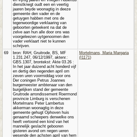
dienstknegt oudt een en veertig
jaaren beyde woonagtig in deeze
gemeente den vader en de
getuygen habben met ons de
tegenwoordige verklaaring van
geboorten geteekent na dat de
zelve aan hun alle door ons was
voorgeleezen uytgenoomen den
vader verklaart niet te kunnen
schrijven.
69
bron: RAH, Gruitrode, BS, MF
Mortelmans, Maria Margaria
1.231.247, 06/12/1997, aktenr.:
(I1171)
GBS.1307, brontekst: Akte 03.26 :
In het jaar duizend acht honderd vijf
en dertig den negenden april om
zeven uren voormiddag voor ons
Der coningen Petrus Joannes
burgemeester ambtenaar van den
burgelijken stand der gemeente
Gruitrode arrondissement Roermond
provincie Limburg is verschenen
Mortelmans Peter Lambertus
akkerman woonagtig in deze
gemeente gehugt Ophoven huis
genaamd scheepers denwelke ons
heeft vertoond een kind van het
mannelijk geslacht gebooren
gisteren avond om negen ueren
wesende den achsten april van hem