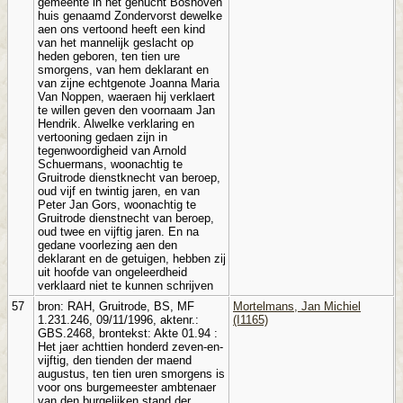
gemeente in het gehucht Boshoven
huis genaamd Zondervorst dewelke
aen ons vertoond heeft een kind
van het mannelijk geslacht op
heden geboren, ten tien ure
smorgens, van hem deklarant en
van zijne echtgenote Joanna Maria
Van Noppen, waeraen hij verklaert
te willen geven den voornaam Jan
Hendrik. Alwelke verklaring en
vertooning gedaen zijn in
tegenwoordigheid van Arnold
Schuermans, woonachtig te
Gruitrode dienstknecht van beroep,
oud vijf en twintig jaren, en van
Peter Jan Gors, woonachtig te
Gruitrode dienstnecht van beroep,
oud twee en vijftig jaren. En na
gedane voorlezing aen den
deklarant en de getuigen, hebben zij
uit hoofde van ongeleerdheid
verklaard niet te kunnen schrijven
57
bron: RAH, Gruitrode, BS, MF
Mortelmans, Jan Michiel
1.231.246, 09/11/1996, aktenr.:
(I1165)
GBS.2468, brontekst: Akte 01.94 :
Het jaer achttien honderd zeven-en-
vijftig, den tienden der maend
augustus, ten tien uren smorgens is
voor ons burgemeester ambtenaer
van den burgelijken stand der