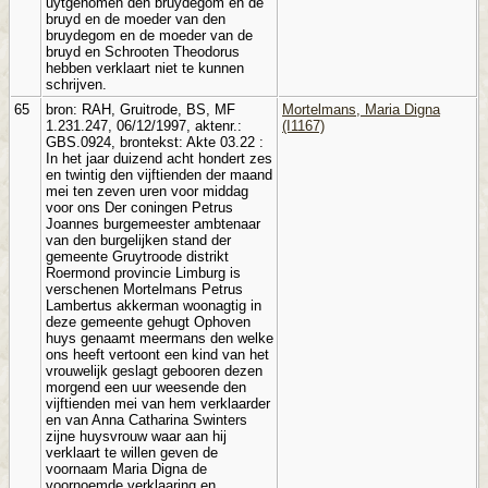
uytgenomen den bruydegom en de
bruyd en de moeder van den
bruydegom en de moeder van de
bruyd en Schrooten Theodorus
hebben verklaart niet te kunnen
schrijven.
65
bron: RAH, Gruitrode, BS, MF
Mortelmans, Maria Digna
1.231.247, 06/12/1997, aktenr.:
(I1167)
GBS.0924, brontekst: Akte 03.22 :
In het jaar duizend acht hondert zes
en twintig den vijftienden der maand
mei ten zeven uren voor middag
voor ons Der coningen Petrus
Joannes burgemeester ambtenaar
van den burgelijken stand der
gemeente Gruytroode distrikt
Roermond provincie Limburg is
verschenen Mortelmans Petrus
Lambertus akkerman woonagtig in
deze gemeente gehugt Ophoven
huys genaamt meermans den welke
ons heeft vertoont een kind van het
vrouwelijk geslagt gebooren dezen
morgend een uur weesende den
vijftienden mei van hem verklaarder
en van Anna Catharina Swinters
zijne huysvrouw waar aan hij
verklaart te willen geven de
voornaam Maria Digna de
voornoemde verklaaring en