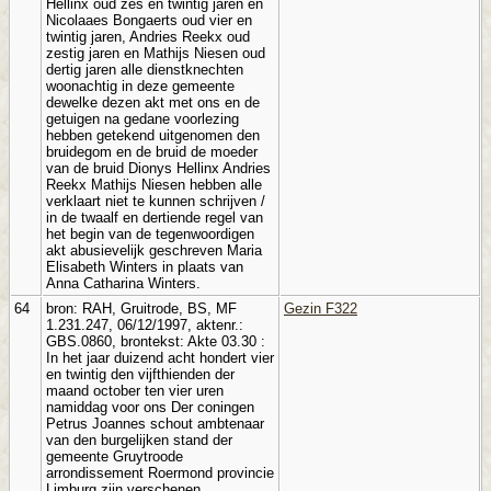
Hellinx oud zes en twintig jaren en
Nicolaaes Bongaerts oud vier en
twintig jaren, Andries Reekx oud
zestig jaren en Mathijs Niesen oud
dertig jaren alle dienstknechten
woonachtig in deze gemeente
dewelke dezen akt met ons en de
getuigen na gedane voorlezing
hebben getekend uitgenomen den
bruidegom en de bruid de moeder
van de bruid Dionys Hellinx Andries
Reekx Mathijs Niesen hebben alle
verklaart niet te kunnen schrijven /
in de twaalf en dertiende regel van
het begin van de tegenwoordigen
akt abusievelijk geschreven Maria
Elisabeth Winters in plaats van
Anna Catharina Winters.
64
bron: RAH, Gruitrode, BS, MF
Gezin F322
1.231.247, 06/12/1997, aktenr.:
GBS.0860, brontekst: Akte 03.30 :
In het jaar duizend acht hondert vier
en twintig den vijfthienden der
maand october ten vier uren
namiddag voor ons Der coningen
Petrus Joannes schout ambtenaar
van den burgelijken stand der
gemeente Gruytroode
arrondissement Roermond provincie
Limburg zijn verschenen