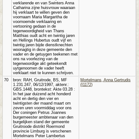
verklarende en van Swinters Anna
Catharina zijne huisvrouw waaraan
hij verklaart te willen geven den
voornaam Maria Margaritha de
voornoemde verklaaring en
vertooning gedaan in de
tegenwoordigheid van Thans
Matthias oudt acht en twintig jaren
en Hellings Hubertus oudt vijf en
twintig jaren bijde dienstknechten
woonagtig in deze gemeente den
vader en de getuygen teekenen met
ons na voorlezing van de
tegenwoordige akt geteekendt
uytgenoomen de vader heeft
verklaart niet te kunnen schrijven.
70
bron: RAH, Gruitrode, BS, MF
Mortelmans, Anna Gertrudis
1.231.247, 06/12/1997, aktenr.:
(I1172)
GBS.1448, brontekst: Akte 03.28 :
In het jaar duizend acht honderd
acht en dertig den vier en
twintigsten der maand maart om
zeven uren voormiddag voor ons
Der coningen Petrus Joannes
burgemeester ambtenaar van den
burgelijken stand der gemeente
Gruitroode distrikt Roermond
provincie Limburg is verschenen
Mortelmans Peter Lambertus