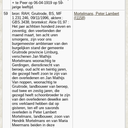
+ te Peer op 06-04-1919 op 59-
jarige leeftijd.
59
bron: RAH, Gruitrode, BS, MF
Mortelmans, Peter Lambert
1.231.246, 09/11/1996, aktenr.:
(I1158)
GBS.3438, brontekst: Akte 01.97 :
Het jaer achhtien honderd zeven en
zeventig; den veertienden der
maend maart, ten acht uren
smorgens, zijn voor ons
burgemeester ambtenaer van den
burgelijken stand der gemeente
Gruitrode provincie Limburg,
verschenen Jan Mathijs
Mortelmans woonachtig te
Gerdingen, dienstknecht van
beroep, oud acht en twintig jaren,
die gezegd heeft zoon te zijn van
den overledenen en Jan Mathijs
Van noppen, woonachtig te
Gruitrode, landbouwer van beroep,
oud twee en zestig jaren, die
gezegd heeft schoonbroeder te zijn
van den overledenen dewelke aen
ons verklaerd hebben dat op
gisteren, ten elf ure savonds
overleden is Peter Lambert
Mortelmans, landbouwer, zoon van
Hendrik Mortelmans en van Maria
Meermans beiden in deze