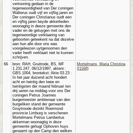
vertooning gedaan in de
tegenwoordigheid van Der coningen
Walterus oudt vijf en vijftig jaren en
Der coningen Christianus oudt een
en vijftig jaren beyde akkerlieden
woonagtig in deeze gemeente den
vader en de getuygen met ons de
tegenwoordige verklaaring van
geboorten geteekent na dat dezelve
aan hun alle door ons was
voorgeleezen uytgenoomen den
vader heeft verklaart niet te kunnen
schrijven.
66
bron: RAH, Gruitrode, BS, MF
Mortelmans, Maria Christina
1.231.247, 06/12/1997, aktenr.:
(I1168)
GBS.1004, brontekst: Akte 03.23 :
In het jaar duizend acht hondert
acht en twintig den twee en
twintigsten der maand februari ten
drij ueren na middag voor ons Der
coningen Petrus Joannes
burgemeester ambtenaar van den
burgeliken stand der gemeente
Gruytroode distrikt Roermond
provincie Limburg is verschenen
Mortelmans Petrus Lambertus
akkerman woonagtig in deze
gemeente gehugt Ophoven huys
genaamt op den Camp den welken