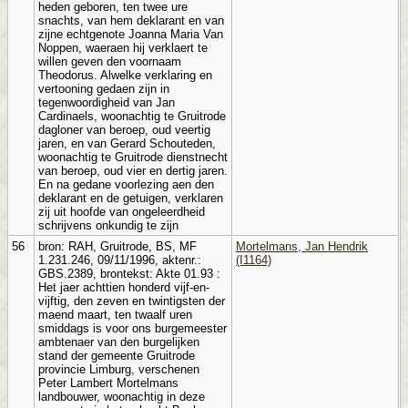
heden geboren, ten twee ure
snachts, van hem deklarant en van
zijne echtgenote Joanna Maria Van
Noppen, waeraen hij verklaert te
willen geven den voornaam
Theodorus. Alwelke verklaring en
vertooning gedaen zijn in
tegenwoordigheid van Jan
Cardinaels, woonachtig te Gruitrode
dagloner van beroep, oud veertig
jaren, en van Gerard Schouteden,
woonachtig te Gruitrode dienstnecht
van beroep, oud vier en dertig jaren.
En na gedane voorlezing aen den
deklarant en de getuigen, verklaren
zij uit hoofde van ongeleerdheid
schrijvens onkundig te zijn
56
bron: RAH, Gruitrode, BS, MF
Mortelmans, Jan Hendrik
1.231.246, 09/11/1996, aktenr.:
(I1164)
GBS.2389, brontekst: Akte 01.93 :
Het jaer achttien honderd vijf-en-
vijftig, den zeven en twintigsten der
maend maart, ten twaalf uren
smiddags is voor ons burgemeester
ambtenaer van den burgelijken
stand der gemeente Gruitrode
provincie Limburg, verschenen
Peter Lambert Mortelmans
landbouwer, woonachtig in deze