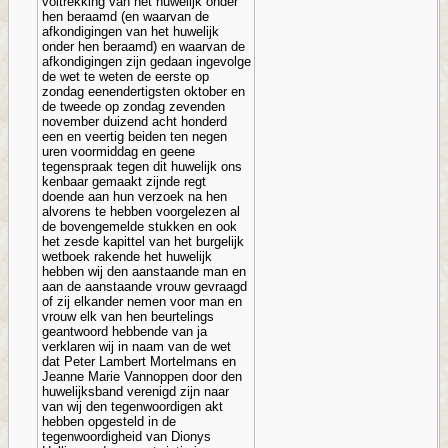
voltrekking van het huwelijk onder
hen beraamd (en waarvan de
afkondigingen van het huwelijk
onder hen beraamd) en waarvan de
afkondigingen zijn gedaan ingevolge
de wet te weten de eerste op
zondag eenendertigsten oktober en
de tweede op zondag zevenden
november duizend acht honderd
een en veertig beiden ten negen
uren voormiddag en geene
tegenspraak tegen dit huwelijk ons
kenbaar gemaakt zijnde regt
doende aan hun verzoek na hen
alvorens te hebben voorgelezen al
de bovengemelde stukken en ook
het zesde kapittel van het burgelijk
wetboek rakende het huwelijk
hebben wij den aanstaande man en
aan de aanstaande vrouw gevraagd
of zij elkander nemen voor man en
vrouw elk van hen beurtelings
geantwoord hebbende van ja
verklaren wij in naam van de wet
dat Peter Lambert Mortelmans en
Jeanne Marie Vannoppen door den
huwelijksband verenigd zijn naar
van wij den tegenwoordigen akt
hebben opgesteld in de
tegenwoordigheid van Dionys