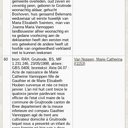
gemeente overleden, oud zeven en
zeventig jaren, geboren te Gruitrode
woonachtig aldaar, gehucht
Boshoven, huis genaamd Belemans
weduwnaar uit eerste huwelijk van
Maria Elisabeth Swinters, man van
Joanna Maria Vannoppen
landbouwster alhier woonachtig en
na gedane voorlezing aen de
deklaranten heeft den eersten met
ons geteekend de andere heeft uit
hoofde van ongeleerdheid verklaerd
niet te kunnen teekenen
60
bron: RAH, Gruitrode, BS, MF
Van Noppen, Marie Catherina
1.231.246, 23/05/1998, aktenr.:
(I1153)
GBS.0409, brontekst: Akte 04.07 :
Acte de naissance de Marie
Catherine Vannoppen fille de
Gauthier et de Marie Elisabeth
Houben survenue et née ce treize
janvier. L'an mil huit cent treize le
quatorze janvier pardevant nous
officier de l'etat civil maire de la
commune de Gruijtroode canton de
Bree departement de la meuse
inferieure est comparu Gauthier
Vannoppen agé de trent ans
cultivateur domicilié à Gruitroode
lequel nous a presenté un infant du
sexe feminin né hier soir a deux