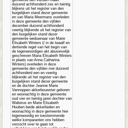
duizend achthonderd zes en twintig
blijkens uit het register van den
burgelijken stand dezer gemeente
en van Maria Meermans overleden
in deze gemeente den vijfden
december duizend achthonderd
veertig blijkende uit het register van
den burgelijken stand dezer
gemeente weduwnaar van Marie
Elisabeth Winters (/ in de twaalf en
dertiende regel van het begin van
de tegenwoordigen akt abusievelijk
geschreven Maria Elisabeth Winters
in plaats van Anna Catharina
Winters) overleden in deze
gemeente den vijfden mei duizend
achthonderd een en veertig
blijkende uit het register van den
burgelijken stand dezer gemeente
en de dochter Jeanne Marie
Vannoppen akkerbouwster geboren
en woonachtig in deze gemeente
oud vier en twintig jaren dochter van
Walterus en Marie Elisabeth
Houben beide akkerlieden en
woonachtig in deze gemeente hier
tegenwoordig en toestemmende
welke komparanten ons hebben
verzocht over te gaan tot