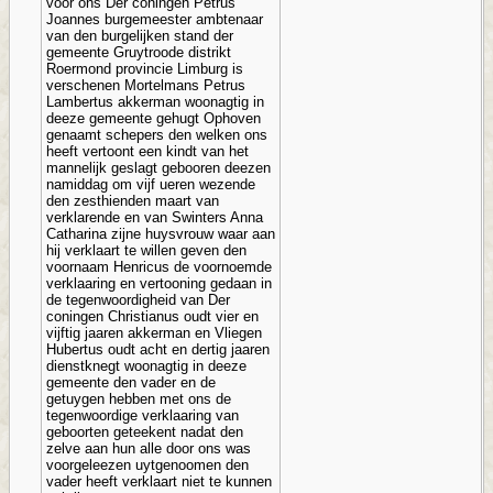
voor ons Der coningen Petrus
Joannes burgemeester ambtenaar
van den burgelijken stand der
gemeente Gruytroode distrikt
Roermond provincie Limburg is
verschenen Mortelmans Petrus
Lambertus akkerman woonagtig in
deeze gemeente gehugt Ophoven
genaamt schepers den welken ons
heeft vertoont een kindt van het
mannelijk geslagt gebooren deezen
namiddag om vijf ueren wezende
den zesthienden maart van
verklarende en van Swinters Anna
Catharina zijne huysvrouw waar aan
hij verklaart te willen geven den
voornaam Henricus de voornoemde
verklaaring en vertooning gedaan in
de tegenwoordigheid van Der
coningen Christianus oudt vier en
vijftig jaaren akkerman en Vliegen
Hubertus oudt acht en dertig jaaren
dienstknegt woonagtig in deeze
gemeente den vader en de
getuygen hebben met ons de
tegenwoordige verklaaring van
geboorten geteekent nadat den
zelve aan hun alle door ons was
voorgeleezen uytgenoomen den
vader heeft verklaart niet te kunnen