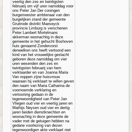
veertig den zes en twintigsten
februarij om vijf uren namiddag voor
ons Peter Jan Der coningen
burgemeester ambtenaar van den
burgelijken stand der gemeente
Gruitrode distrikt Maeseyck
provincie Limburg is verschenen
Peter Lambert Mortelmans
akkerman woonachtig in deze
gemeente in het gehucht Boshoven
huis genaamd Zondervorst
denwelken ons heeft vertoond een
kind van het vrouwelijke geslacht
geboren deze namiddag om vier
uren wesenden den zes en
twintigsten februarij van hem
verklaarder en van Joanna Maria
Van noppen zijne huisvrouw
waaraan hij verklaart te willen geven
den naam van Maria Catharina de
voornoemde verklaring en
vertooning gedaan in de
tegenwoordigheid van Peter Jan
Vliegen oud vier en veertig jaren en
Mathijs Neysen oud vier en dertig
jaren beiden dienstknechten en
woonachtig in deze gemeente de
vader met de getuigen hebben na
gedane voorlezing van dezen
tegenwoordigen akte verklaart niet