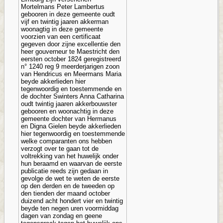
Mortelmans Peter Lambertus
gebooren in deze gemeente oudt
vijf en twintig jaaren akkerman
woonagtig in deze gemeente
voorzien van een certificaat
gegeven door zijne excellentie den
heer gouverneur te Maestricht den
eersten october 1824 geregistreerd
n° 1240 reg 9 meerderjarigen zoon
van Hendricus en Meermans Maria
beyde akkerlieden hier
tegenwoordig en toestemmende en
de dochter Swinters Anna Catharina
oudt twintig jaaren akkerbouwster
gebooren en woonachtig in deze
gemeente dochter van Hermanus
en Digna Gielen beyde akkerlieden
hier tegenwoordig en toestemmende
welke comparanten ons hebben
verzogt over te gaan tot de
voltrekking van het huwelijk onder
hun beraamd en waarvan de eerste
publicatie reeds zijn gedaan in
gevolge de wet te weten de eerste
op den derden en de tweeden op
den tienden der maand october
duizend acht hondert vier en twintig
beyde ten negen uren voormiddag
dagen van zondag en geene