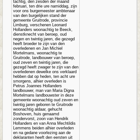
tachtig, den zesden der maand
februari, ten drie ure namiddag, zijn
voor ons burgemeester ambtenaar
van den burgelijken stand der
gemeente Gruitrode, provincie
Limburg, verschenen Leonard
Hollanders woonachtig te Beeck,
dienstknecht van beroep, oud
negen en twintig jaren, die gezegd
heeft broeder te zijn van den
overledenen en Jan Michiel
Mortelmans, woonachtig te
Gruitrode, landbouwer van beroep,
oud zeven en twintig jaren, die
gezegd heeft zwager te zijn van den
overledenen dewelke ons verklaard
hebben dat op heden, ten acht ure
smorgens, alhier overleden is
Petrus Joannes Hollanders
landbouwer, man van Maria Digna
Mortelmans landbouwster in deze
gemeente woonachtig oud zeven en
twintig jaren geboren te Gruitrode
woonachtig aldaar, gehucht
Boshoven, huis genaamd
zondervorst, zoon van Hendrik
Hollanders en van Anna Mechtildis
Lemmens beiden alhier overleden
en na gedane voorlezing aan de
deklaranten heeft den eersten uit