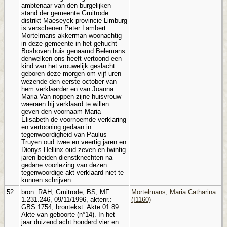
ambtenaar van den burgelijken
stand der gemeente Gruitrode
distrikt Maeseyck provincie Limburg
is verschenen Peter Lambert
Mortelmans akkerman woonachtig
in deze gemeente in het gehucht
Boshoven huis genaamd Belemans
denwelken ons heeft vertoond een
kind van het vrouwelijk geslacht
geboren deze morgen om vijf uren
wezende den eerste october van
hem verklaarder en van Joanna
Maria Van noppen zijne huisvrouw
waeraen hij verklaard te willen
geven den voornaam Maria
Elisabeth de voornoemde verklaring
en vertooning gedaan in
tegenwoordigheid van Paulus
Truyen oud twee en veertig jaren en
Dionys Hellinx oud zeven en twintig
jaren beiden dienstknechten na
gedane voorlezing van dezen
tegenwoordige akt verklaard niet te
kunnen schrijven.
52
bron: RAH, Gruitrode, BS, MF
Mortelmans, Maria Catharina
1.231.246, 09/11/1996, aktenr.:
(I1160)
GBS.1754, brontekst: Akte 01.89 :
Akte van geboorte (n°14). In het
jaar duizend acht honderd vier en