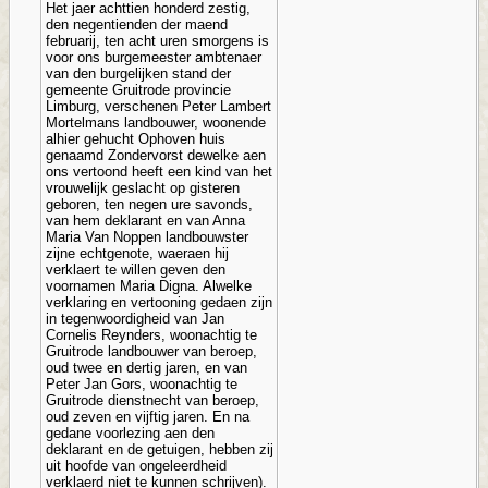
Het jaer achttien honderd zestig,
den negentienden der maend
februarij, ten acht uren smorgens is
voor ons burgemeester ambtenaer
van den burgelijken stand der
gemeente Gruitrode provincie
Limburg, verschenen Peter Lambert
Mortelmans landbouwer, woonende
alhier gehucht Ophoven huis
genaamd Zondervorst dewelke aen
ons vertoond heeft een kind van het
vrouwelijk geslacht op gisteren
geboren, ten negen ure savonds,
van hem deklarant en van Anna
Maria Van Noppen landbouwster
zijne echtgenote, waeraen hij
verklaert te willen geven den
voornamen Maria Digna. Alwelke
verklaring en vertooning gedaen zijn
in tegenwoordigheid van Jan
Cornelis Reynders, woonachtig te
Gruitrode landbouwer van beroep,
oud twee en dertig jaren, en van
Peter Jan Gors, woonachtig te
Gruitrode dienstnecht van beroep,
oud zeven en vijftig jaren. En na
gedane voorlezing aen den
deklarant en de getuigen, hebben zij
uit hoofde van ongeleerdheid
verklaerd niet te kunnen schrijven).