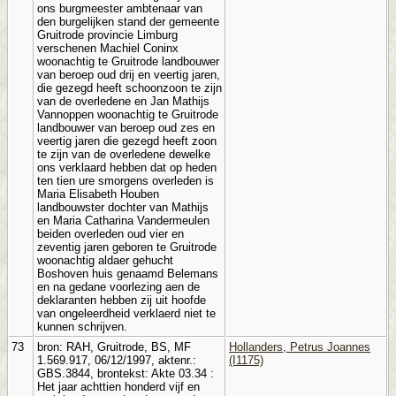
ons burgmeester ambtenaar van
den burgelijken stand der gemeente
Gruitrode provincie Limburg
verschenen Machiel Coninx
woonachtig te Gruitrode landbouwer
van beroep oud drij en veertig jaren,
die gezegd heeft schoonzoon te zijn
van de overledene en Jan Mathijs
Vannoppen woonachtig te Gruitrode
landbouwer van beroep oud zes en
veertig jaren die gezegd heeft zoon
te zijn van de overledene dewelke
ons verklaard hebben dat op heden
ten tien ure smorgens overleden is
Maria Elisabeth Houben
landbouwster dochter van Mathijs
en Maria Catharina Vandermeulen
beiden overleden oud vier en
zeventig jaren geboren te Gruitrode
woonachtig aldaer gehucht
Boshoven huis genaamd Belemans
en na gedane voorlezing aen de
deklaranten hebben zij uit hoofde
van ongeleerdheid verklaerd niet te
kunnen schrijven.
73
bron: RAH, Gruitrode, BS, MF
Hollanders, Petrus Joannes
1.569.917, 06/12/1997, aktenr.:
(I1175)
GBS.3844, brontekst: Akte 03.34 :
Het jaar achttien honderd vijf en