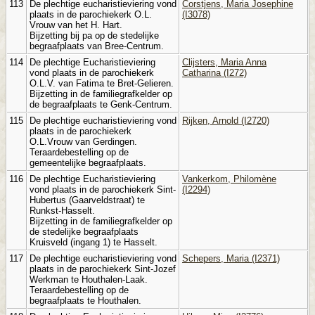
113
De plechtige eucharistieviering vond
Corstjens, Maria Josephine
plaats in de parochiekerk O.L.
(I3078)
Vrouw van het H. Hart.
Bijzetting bij pa op de stedelijke
begraafplaats van Bree-Centrum.
114
De plechtige Eucharistieviering
Clijsters, Maria Anna
vond plaats in de parochiekerk
Catharina (I272)
O.L.V. van Fatima te Bret-Gelieren.
Bijzetting in de familiegrafkelder op
de begraafplaats te Genk-Centrum.
115
De plechtige eucharistieviering vond
Rijken, Arnold (I2720)
plaats in de parochiekerk
O.L.Vrouw van Gerdingen.
Teraardebestelling op de
gemeentelijke begraafplaats.
116
De plechtige Eucharistieviering
Vankerkom, Philomène
vond plaats in de parochiekerk Sint-
(I2294)
Hubertus (Gaarveldstraat) te
Runkst-Hasselt.
Bijzetting in de familiegrafkelder op
de stedelijke begraafplaats
Kruisveld (ingang 1) te Hasselt.
117
De plechtige eucharistieviering vond
Schepers, Maria (I2371)
plaats in de parochiekerk Sint-Jozef
Werkman te Houthalen-Laak.
Teraardebestelling op de
begraafplaats te Houthalen.