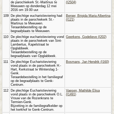
de parochiekerk St.-Martinus te
(I2504)
Meeuwen op donderdag 12 mei
2016 om 19.00 uur.
109
De plechtige eucharistieviering had
Berger, Brigida Maria Albertina
plaats in de parochiekerk St.-
(I121)
Martinus te Meeuwen.
Teraardebestelling op de
begraafplaats te Meeuwen.
110
De plechtige eucharistieviering vond
Geerkens, Godelieve (I202)
plaats in de parochiekerk van Sint-
Lambertus, Kapelstraat te
Opglabbeek.
Teraardebestelling op de
begraafplaats van Opglabbeek.
111
De plechtige Eucharistieviering
Bosmans, Jan Hendrik (I160)
vond plaats in de parochiekerk H.-
Hart, Kerkstraat te Winterslag 1-
Genk.
Teraardebestelling in het familiegraf
op de begraafplaats te Genk-
Centrum.
112
De plechtige Eucharistieviering
Vaesen, Mathilde Elisa
vond plaats in de parochiekerk O.L.
(I1491)
Vrouw van de Rozenkrans te
Termien-Genk.
Bijzetting in de familiegrafkelder op
het kerkhof te Genk-Centrum.