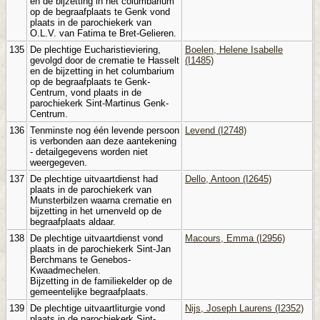
en de bijzetting in het columbarium
op de begraafplaats te Genk vond
plaats in de parochiekerk van
O.L.V. van Fatima te Bret-Gelieren.
135
De plechtige Eucharistieviering,
Boelen, Helene Isabelle
gevolgd door de crematie te Hasselt
(I1485)
en de bijzetting in het columbarium
op de begraafplaats te Genk-
Centrum, vond plaats in de
parochiekerk Sint-Martinus Genk-
Centrum.
136
Tenminste nog één levende persoon
Levend (I2748)
is verbonden aan deze aantekening
- detailgegevens worden niet
weergegeven.
137
De plechtige uitvaartdienst had
Dello, Antoon (I2645)
plaats in de parochiekerk van
Munsterbilzen waarna crematie en
bijzetting in het urnenveld op de
begraafplaats aldaar.
138
De plechtige uitvaartdienst vond
Macours, Emma (I2956)
plaats in de parochiekerk Sint-Jan
Berchmans te Genebos-
Kwaadmechelen.
Bijzetting in de familiekelder op de
gemeentelijke begraafplaats.
139
De plechtige uitvaartliturgie vond
Nijs, Joseph Laurens (I2352)
plaats in de parochiekerk Sint-