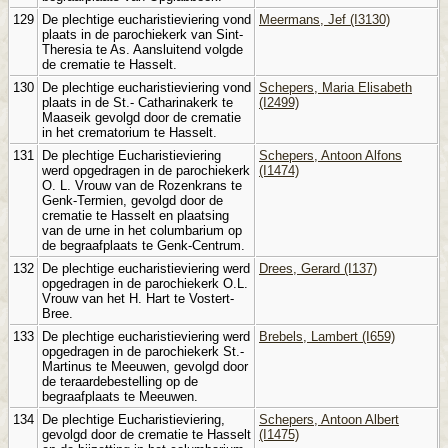
129
De plechtige eucharistieviering vond
Meermans, Jef (I3130)
plaats in de parochiekerk van Sint-
Theresia te As. Aansluitend volgde
de crematie te Hasselt.
130
De plechtige eucharistieviering vond
Schepers, Maria Elisabeth
plaats in de St.- Catharinakerk te
(I2499)
Maaseik gevolgd door de crematie
in het crematorium te Hasselt.
131
De plechtige Eucharistieviering
Schepers, Antoon Alfons
werd opgedragen in de parochiekerk
(I1474)
O. L. Vrouw van de Rozenkrans te
Genk-Termien, gevolgd door de
crematie te Hasselt en plaatsing
van de urne in het columbarium op
de begraafplaats te Genk-Centrum.
132
De plechtige eucharistieviering werd
Drees, Gerard (I137)
opgedragen in de parochiekerk O.L.
Vrouw van het H. Hart te Vostert-
Bree.
133
De plechtige eucharistieviering werd
Brebels, Lambert (I659)
opgedragen in de parochiekerk St.-
Martinus te Meeuwen, gevolgd door
de teraardebestelling op de
begraafplaats te Meeuwen.
134
De plechtige Eucharistieviering,
Schepers, Antoon Albert
gevolgd door de crematie te Hasselt
(I1475)