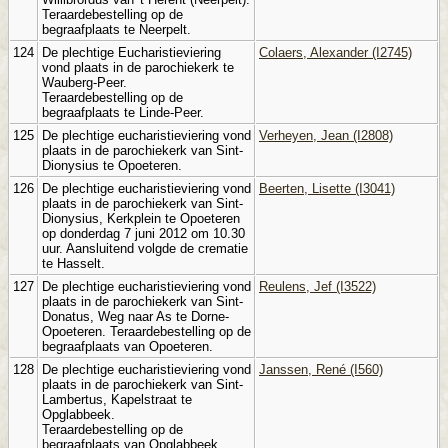
Teraardebestelling op de
begraafplaats te Neerpelt.
124
De plechtige Eucharistieviering
Colaers, Alexander (I2745)
vond plaats in de parochiekerk te
Wauberg-Peer.
Teraardebestelling op de
begraafplaats te Linde-Peer.
125
De plechtige eucharistieviering vond
Verheyen, Jean (I2808)
plaats in de parochiekerk van Sint-
Dionysius te Opoeteren.
126
De plechtige eucharistieviering vond
Beerten, Lisette (I3041)
plaats in de parochiekerk van Sint-
Dionysius, Kerkplein te Opoeteren
op donderdag 7 juni 2012 om 10.30
uur. Aansluitend volgde de crematie
te Hasselt.
127
De plechtige eucharistieviering vond
Reulens, Jef (I3522)
plaats in de parochiekerk van Sint-
Donatus, Weg naar As te Dorne-
Opoeteren. Teraardebestelling op de
begraafplaats van Opoeteren.
128
De plechtige eucharistieviering vond
Janssen, René (I560)
plaats in de parochiekerk van Sint-
Lambertus, Kapelstraat te
Opglabbeek.
Teraardebestelling op de
begraafplaats van Opglabbeek.