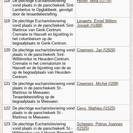
118
De plechtige Eucharistieviering
Hilven, Mina (I2776)
vond plaats in de parochiekerk Sint-
Lambertus te Opglabbeek, gevolgd
door de teraardebestelling.
119
De plechtige Eucharistieviering
Lenaerts, Emiel Willem
vond plaats in de parochiekerk Sint-
Joseph (I1488)
Martinus van Genk-Centrum.
Crematie te Hasselt en bijzetting in
het columbarium op de
begraafplaats te Genk-Centrum.
120
De plechtige eucharistieviering vond
Creemers, Jan (I2826)
plaats in de parochiekerk Sint-
Willibrordus te Heusden-Centrum.
Crematie in het crematorium te
Hasselt en de bijzetting van de as
op de begraafplaats van Heusden-
Centrum.
121
De plechtige eucharistieviering vond
Creemers, Michel (I209)
plaats in de parochiekerk St.-
Martinus te Meeuwen.
Teraardebestelling op de
begraafplaats te Meeuwen.
122
De plechtige eucharistieviering vond
Geys, Mathieu (I1525)
plaats in de parochiekerk St.-
Martinus te Meeuwen.
123
De plechtige Eucharistieviering
Schepers, Petrus Joannes
vond plaats in de parochiekerk St.-
(I2325)
Willibrordus van 't Herent (Neerpelt).