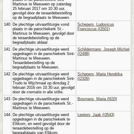
Martinus te Meeuwen op zaterdag
25 februari 2017 om 10.30 uur,
gevolgd door de teraardebestelling
op de begraafplaats te Meeuwen.
140
De plechtige uitvaartliturgie vond
Schepers, Ludovicus
plaats in de parochiekerk St.-
Franciscus (I2501)
Martinus te Meeuwen, gevolgd door
de teraardebestelling op de
begraafplaats aldaar.
141
De plechtige uitvaartliturgie werd
Schildermans, Joseph Michiel
opgedragen in de parochiekerk Sint-
(I2498)
Martinus te Meeuwen.
Teraardebestelling op de
begraafplaats te Meeuwen.
142
De plechtige uitvaartliturgie werd
Schepers, Maria Hendrika
opgedragen in de parochiekerk Sint-
(I2326)
Trudo te Wijchmaal op dinsdag 2
februari 2016 om 10.30 uur, gevolgd
door de crematie in alle stilte.
143
De plechtige uitvaartliturgie werd
Bosmans, Maria (I633)
opgedragen in de parochiekerk St.-
Martinus te Meeuwen.
144
De plechtige uitvaartliturgie werd
Leeters, Jaak (I3543)
opgedragen in de parochiekerk te
Ellikom, en werd gevolgd door de
teraardebestelling op de
begraafplaats van Ellikom.