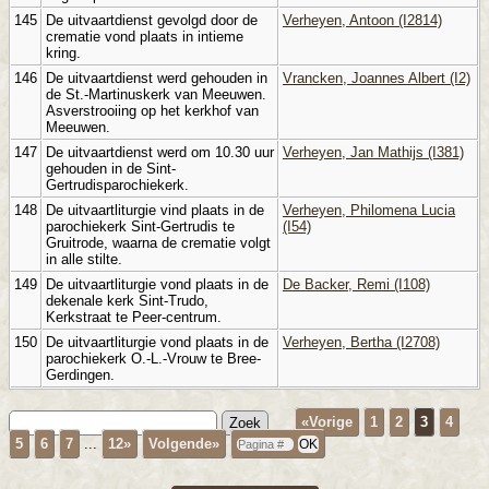
145
De uitvaartdienst gevolgd door de
Verheyen, Antoon (I2814)
crematie vond plaats in intieme
kring.
146
De uitvaartdienst werd gehouden in
Vrancken, Joannes Albert (I2)
de St.-Martinuskerk van Meeuwen.
Asverstrooiing op het kerkhof van
Meeuwen.
147
De uitvaartdienst werd om 10.30 uur
Verheyen, Jan Mathijs (I381)
gehouden in de Sint-
Gertrudisparochiekerk.
148
De uitvaartliturgie vind plaats in de
Verheyen, Philomena Lucia
parochiekerk Sint-Gertrudis te
(I54)
Gruitrode, waarna de crematie volgt
in alle stilte.
149
De uitvaartliturgie vond plaats in de
De Backer, Remi (I108)
dekenale kerk Sint-Trudo,
Kerkstraat te Peer-centrum.
150
De uitvaartliturgie vond plaats in de
Verheyen, Bertha (I2708)
parochiekerk O.-L.-Vrouw te Bree-
Gerdingen.
«Vorige
1
2
3
4
5
6
7
...
12»
Volgende»