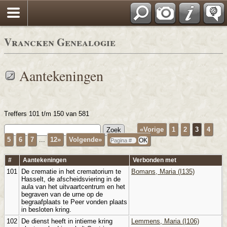
Vrancken Genealogie
Aantekeningen
Treffers 101 t/m 150 van 581
«Vorige
1
2
3
4
5
6
7
...
12»
Volgende»
#
Aantekeningen
Verbonden met
101
De crematie in het crematorium te
Bomans, Maria (I135)
Hasselt, de afscheidsviering in de
aula van het uitvaartcentrum en het
begraven van de urne op de
begraafplaats te Peer vonden plaats
in besloten kring.
102
De dienst heeft in intieme kring
Lemmens, Maria (I106)