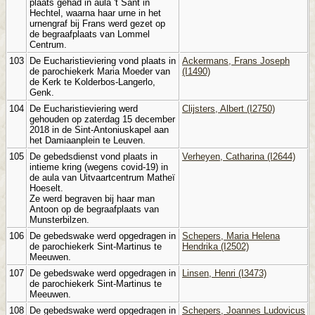
plaats gehad in aula 't Sant in
Hechtel, waarna haar urne in het
urnengraf bij Frans werd gezet op
de begraafplaats van Lommel
Centrum.
103
De Eucharistieviering vond plaats in
Ackermans, Frans Joseph
de parochiekerk Maria Moeder van
(I1490)
de Kerk te Kolderbos-Langerlo,
Genk.
104
De Eucharistieviering werd
Clijsters, Albert (I2750)
gehouden op zaterdag 15 december
2018 in de Sint-Antoniuskapel aan
het Damiaanplein te Leuven.
105
De gebedsdienst vond plaats in
Verheyen, Catharina (I2644)
intieme kring (wegens covid-19) in
de aula van Uitvaartcentrum Matheï
Hoeselt.
Ze werd begraven bij haar man
Antoon op de begraafplaats van
Munsterbilzen.
106
De gebedswake werd opgedragen in
Schepers, Maria Helena
de parochiekerk Sint-Martinus te
Hendrika (I2502)
Meeuwen.
107
De gebedswake werd opgedragen in
Linsen, Henri (I3473)
de parochiekerk Sint-Martinus te
Meeuwen.
108
De gebedswake werd opgedragen in
Schepers, Joannes Ludovicus